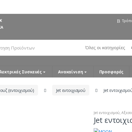
€
Τρόπ
ΚΑ
λεκτρικές Συσκευές
Ανακαίνιση
Προσφορές
ουζ (εντοιχισμού)
Jet εντοιχισμού
Jet εντοιχισμ
Jet εντοιχισμού
,
Αξεσο
Jet εντοιχ