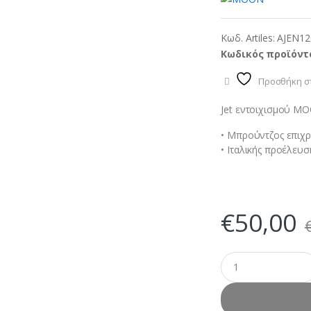
Κωδ. Artiles:
AJEN12
Κωδικός προϊόντ
Προσθήκη στ
Jet εντοιχισμού M
• Μπρούντζος επιχ
• Ιταλικής προέλευ
€
50,00