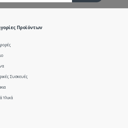
γορίες Προϊόντων
φορές
ιο
να
ρικές Συσκευές
κια
ά Υλικά