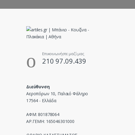
C
a
r
o
u
Επικοινωνήστε μαζί μας
210 97.09.439
s
e
Διεύθυνση
l
Αεροπόρων 10, Παλαιό Φάληρο
17564 - Ελλάδα
ΑΦΜ: 801878064
ΑΡ.ΓΕΜΗ: 165046301000