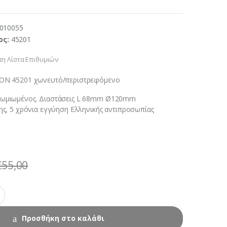
010055
ος:
45201
η Λίστα Επιθυμιών
OON 45201 χωνευτό/περιστρεφόμενο
ρωμιωμένος. Διαστάσεις L 68mm Ø120mm
σης, 5 χρόνια εγγύηση Ελληνικής αντιπροσωπίας
€
55,00
Προσθήκη στο καλάθι