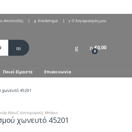
οι Αποστολής
Κατάστημα
Ο λογαριασμός μου
€
0,00
0
Ποιοί Είμαστε
Επικοινωνία
ού χωνευτό 45201
υάρ Ντουζ (εντοιχισμού)
,
Μπάνιο
ισμού χωνευτό 45201