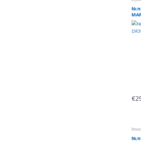
Πέτρ
Νιπ
MAR
nuo
€
2
Επικ
Νιπ