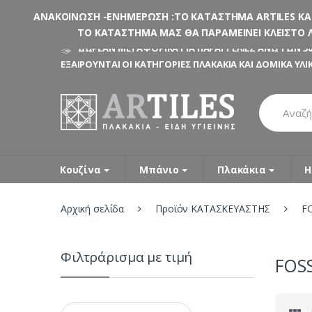
ΑΝΑΚΟΙΝΩΣΗ -ΕΝΗΜΕΡΩΣΗ :ΤΟ ΚΑΤΑΣΤΗΜΑ ARTILES ΚΑΤΑ
ΤΟ ΚΑΤΑΣΤΗΜΑ ΜΑΣ ΘΑ ΠΑΡΑΜΕΙΝΕΙ ΚΛΕΙΣΤΟ Λ
Skip
Skip
ΔΩΡΕΑΝ ΜΕΤΑΦΟΡΙΚΑ ΓΙΑ ΠΑΡΑΓΓΕΛΙΕΣ ΑΝΩ ΤΩΝ 30
to
to
ΕΞΑΙΡΟΥΝΤΑΙ ΟΙ ΚΑΤΗΓΟΡΙΕΣ ΠΛΑΚΑΚΙΑ ΚΑΙ ΔΟΜΙΚΑ ΥΛΙ
navigation
content
Search
for:
Κουζίνα
Μπάνιο
Πλακάκια
Η
Αρχική σελίδα
Προϊόν ΚΑΤΑΣΚΕΥΑΣΤΗΣ
F
Φιλτράρισμα με τιμή
FOSS
Ελάχιστη
Μέγιστη