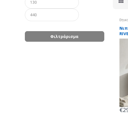
τιμή
τιμή
Επικ
Πέτρ
Νιπ
RIV
Φιλτράρισμα
€
2