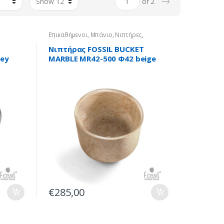
→
of 2
Επικαθήμενοι
,
Μπάνιο
,
Νιπτήρες
,
Πέτρινοι
Νιπτήρας FOSSIL BUCKET
rey
MARBLE MR42-500 Φ42 beige
€
285,00