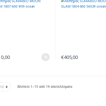
10,00
€
405,00
Sorted
Βλέπετε 1–15 από 19 αποτελέσματα
by