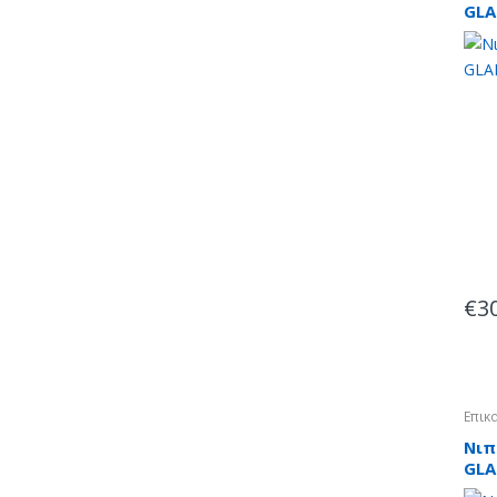
GLA
pin
€
3
Επικ
Νιπ
GLA