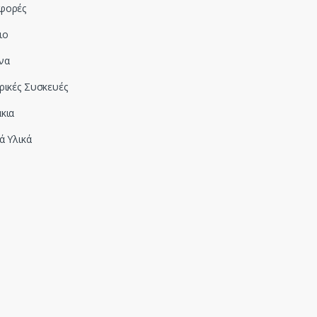
φορές
ιο
να
ρικές Συσκευές
κια
ά Υλικά