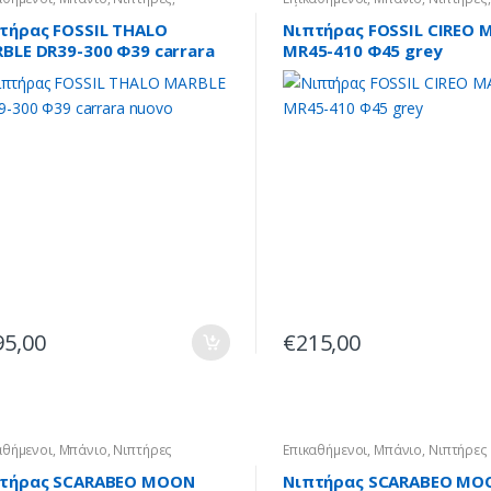
ινοι
Πέτρινοι
τήρας FOSSIL THALO
Νιπτήρας FOSSIL CIREO 
BLE DR39-300 Φ39 carrara
MR45-410 Φ45 grey
vo
95,00
€
215,00
αθήμενοι
,
Μπάνιο
,
Νιπτήρες
Επικαθήμενοι
,
Μπάνιο
,
Νιπτήρες
τήρας SCARABEO MOON
Νιπτήρας SCARABEO MO