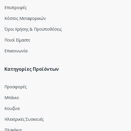
l
Επιστροφές
Κόστος Μεταφορικών
Όροι Χρήσης & Προϋποθέσεις
Ποιοί Είμαστε
Επικοινωνία
Κατηγορίες Προϊόντων
Προσφορές
Μπάνιο
Κουζίνα
Ηλεκτρικές Συσκευές
Πλακάκια