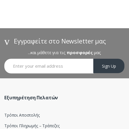
a
n
d
s
Εγγραφείτε στο Newsletter μας
C
...και μάθετε για τις
προσφορές
μας
a
Sign Up
r
o
u
Εξυπηρέτηση Πελατών
s
Τρόποι Αποστολής
e
Τρόποι Πληρωμής – Τράπεζες