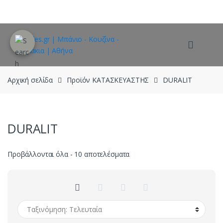
Skip
Skip
to
to
navigation
content
Αρχική σελίδα
Προϊόν ΚΑΤΑΣΚΕΥΑΣΤΗΣ
DURALIT
DURALIT
Sorted
Προβάλλονται όλα - 10 αποτελέσματα
by
latest