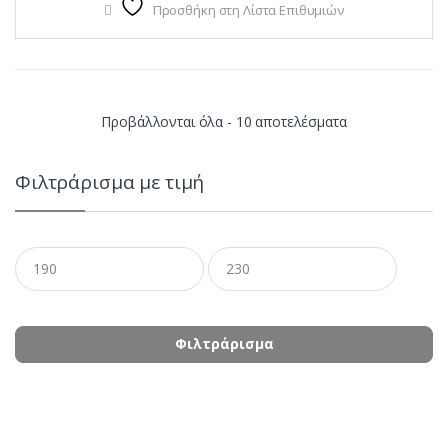
Προσθήκη στη Λίστα Επιθυμιών
Sorted
Προβάλλονται όλα - 10 αποτελέσματα
by
Φιλτράρισμα με τιμή
latest
Ελάχιστη
Μέγιστη
τιμή
τιμή
Φιλτράρισμα
B
r