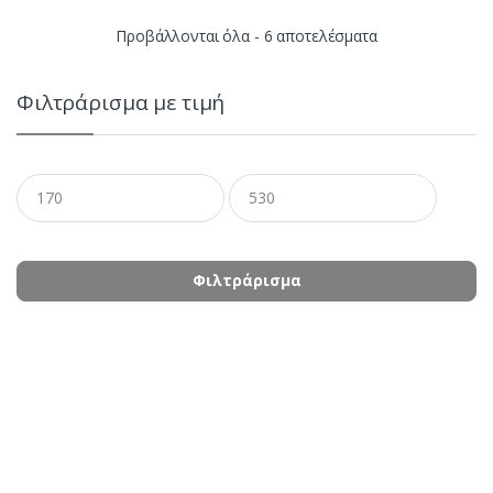
Sorted
Προβάλλονται όλα - 6 αποτελέσματα
by
Φιλτράρισμα με τιμή
latest
Ελάχιστη
Μέγιστη
τιμή
τιμή
Φιλτράρισμα
B
r
a
n