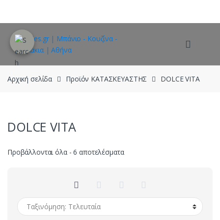
Skip
Skip
to
to
navigation
content
Αρχική σελίδα
Προϊόν ΚΑΤΑΣΚΕΥΑΣΤΗΣ
DOLCE VITA
DOLCE VITA
Sorted
Προβάλλονται όλα - 6 αποτελέσματα
by
latest