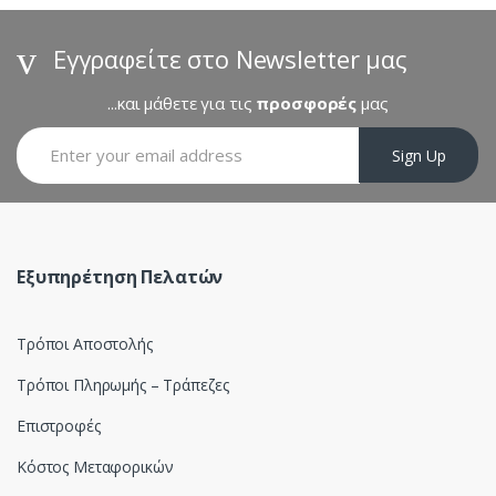
d
s
Εγγραφείτε στο Newsletter μας
C
...και μάθετε για τις
προσφορές
μας
a
Sign Up
r
o
u
Εξυπηρέτηση Πελατών
s
Τρόποι Αποστολής
e
Τρόποι Πληρωμής – Τράπεζες
l
Επιστροφές
Κόστος Μεταφορικών