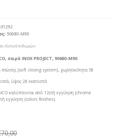
031292
ος:
90680-M90
η Λίστα Επιθυμιών
O, σειρά INOX PROJECT, 90680-M90
πτώσης (soft closing system), χωρητικότητα 5lt
τοστά, ύψος 28 εκατοστά
ANCO καλύπτονται από 12ετή εγγύηση (chrome
ετή εγγύηση (colors finishes).
€
70,00