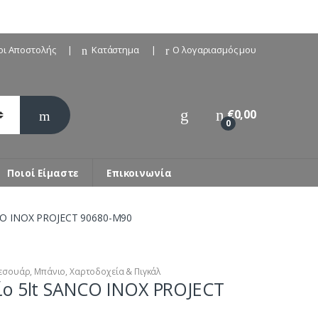
οι Αποστολής
Κατάστημα
Ο λογαριασμός μου
€
0,00
0
Ποιοί Είμαστε
Επικοινωνία
CO INOX PROJECT 90680-M90
εσουάρ
,
Μπάνιο
,
Χαρτοδοχεία & Πιγκάλ
ίο 5lt SANCO INOX PROJECT