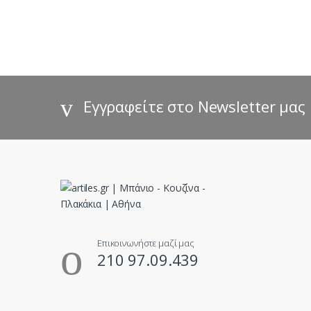
a
n
d
s
Εγγραφείτε στο Newsletter μας
C
a
r
o
u
Επικοινωνήστε μαζί μας
210 97.09.439
s
e