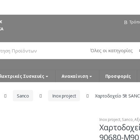
€
Τρόπ
ΚΑ
λεκτρικές Συσκευές
Ανακαίνιση
Προσφορές
Sanco
Inox project
Χαρτοδοχείο 5lt SAN
Inox project
,
Sanco
,
Αξ
Χαρτοδοχε
90680-M90