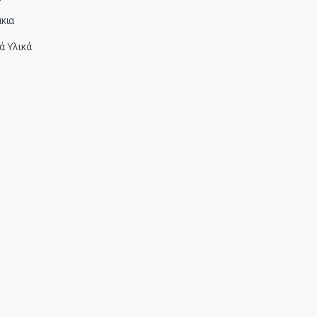
κια
ά Υλικά