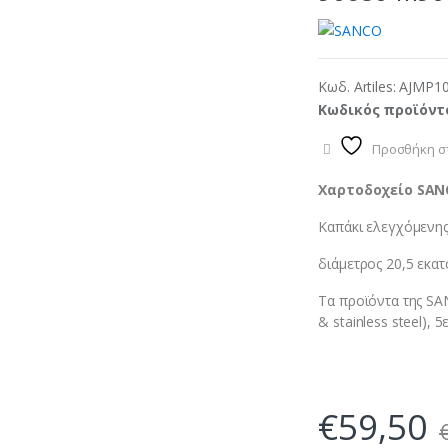
Κωδ. Artiles:
AJMP1
Κωδικός προϊόντ
Προσθήκη στ
Χαρτοδοχείο SANC
Καπάκι ελεγχόμενης 
διάμετρος 20,5 εκα
Τα προϊόντα της S
& stainless steel), 5
€
59,50