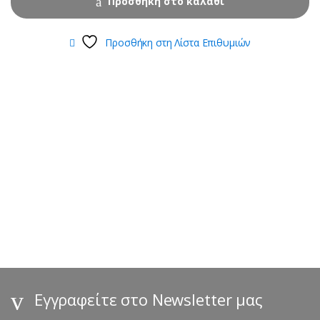
Προσθήκη στο καλάθι
Προσθήκη στη Λίστα Επιθυμιών
B
r
a
n
d
s
Εγγραφείτε στο Newsletter μας