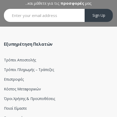
C
...και μάθετε για τις
προσφορές
μας
a
Sign Up
r
o
u
Εξυπηρέτηση Πελατών
s
Τρόποι Αποστολής
e
Τρόποι Πληρωμής – Τράπεζες
l
Επιστροφές
Κόστος Μεταφορικών
Όροι Χρήσης & Προϋποθέσεις
Ποιοί Είμαστε