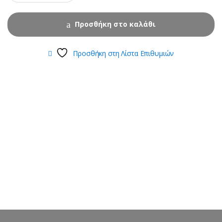
Προσθήκη στο καλάθι
Προσθήκη στη Λίστα Επιθυμιών
B
r
a
n
d