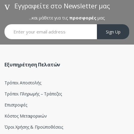
s
Εγγραφείτε στο Newsletter μας
C
...και μάθετε για τις
προσφορές
μας
a
Sign Up
r
o
u
Εξυπηρέτηση Πελατών
s
Τρόποι Αποστολής
e
Τρόποι Πληρωμής – Τράπεζες
l
Επιστροφές
Κόστος Μεταφορικών
Όροι Χρήσης & Προϋποθέσεις