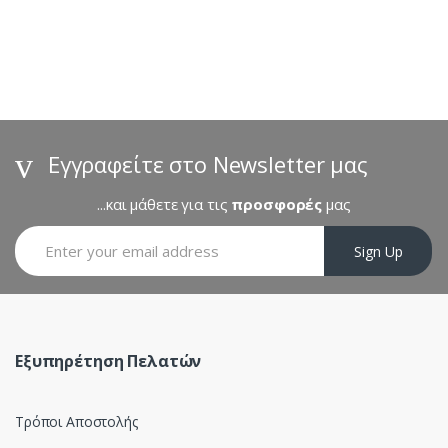
r
a
n
d
s
Εγγραφείτε στο Newsletter μας
C
...και μάθετε για τις
προσφορές
μας
a
Sign Up
r
o
u
Εξυπηρέτηση Πελατών
s
Τρόποι Αποστολής
e