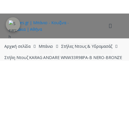
Skip
Skip
to
to
navigation
content
Αρχική σελίδα
Μπάνιο
Στήλες Ντους & Υδρομασάζ
Στήλη Ντουζ KARAG ANDARE WNW33R98PA-B NERO-BRONZE