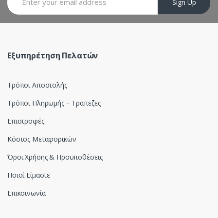
Sign Up
u
s
e
Εξυπηρέτηση Πελατών
l
Τρόποι Αποστολής
Τρόποι Πληρωμής – Τράπεζες
Επιστροφές
Κόστος Μεταφορικών
Όροι Χρήσης & Προϋποθέσεις
Ποιοί Είμαστε
Επικοινωνία