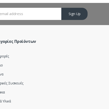
Sign Up
γορίες Προϊόντων
φορές
ιο
να
ρικές Συσκευές
κια
ά Υλικά