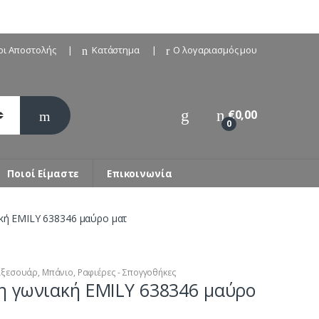
οι Αποστολής
Κατάστημα
Ο λογαριασμός μου
€
0,00
0
Ποιοί Είμαστε
Επικοινωνία
ή EMILY 638346 μαύρο ματ
Αξεσουάρ
,
Μπάνιο
,
Ραφιέρες - Σπογγοθήκες
η γωνιακή EMILY 638346 μαύρο