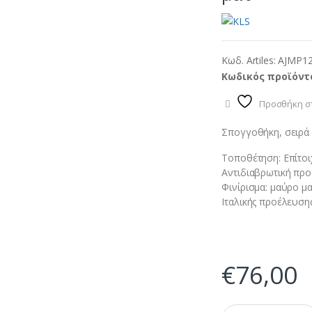
Κωδ. Artiles:
AJMP1
Κωδικός προϊόντ
Προσθήκη στ
Σπογγοθήκη, σειρά 
Τοποθέτηση: Επίτοι
Αντιδιαβρωτική προ
Φινίρισμα: μαύρο μα
Ιταλικής προέλευση
€
76,00