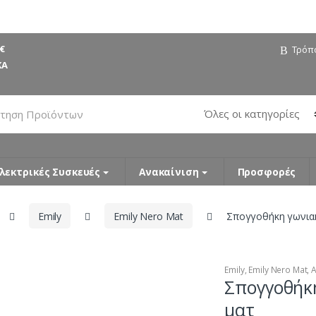
€
Τρόπ
ΚΑ
λεκτρικές Συσκευές
Ανακαίνιση
Προσφορές
Emily
Emily Nero Mat
Σπογγοθήκη γωνιακ
Emily
,
Emily Nero Mat
,
Σπογγοθήκ
ματ