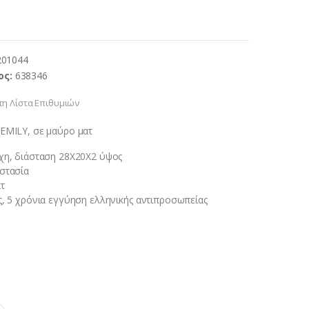
201044
ος:
638346
η Λίστα Επιθυμιών
EMILY, σε μαύρο ματ
χη, διάσταση 28Χ20Χ2 ύψος
στασία
τ
ς, 5 χρόνια εγγύηση ελληνικής αντιπροσωπείας