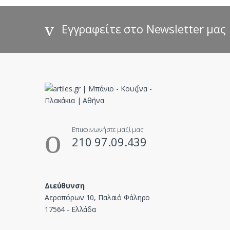
d
s
Εγγραφείτε στο Newsletter μας
C
a
r
o
u
Επικοινωνήστε μαζί μας
210 97.09.439
s
e
Διεύθυνση
l
Αεροπόρων 10, Παλαιό Φάληρο
17564 - Ελλάδα