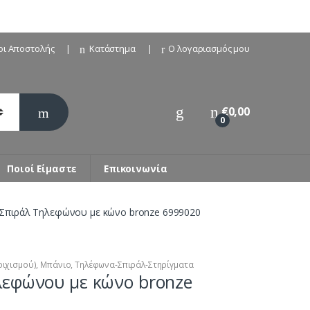
οι Αποστολής
Κατάστημα
Ο λογαριασμός μου
€
0,00
0
Ποιοί Είμαστε
Επικοινωνία
Σπιράλ Τηλεφώνου με κώνο bronze 6999020
οιχισμού)
,
Μπάνιο
,
Τηλέφωνα-Σπιράλ-Στηρίγματα
λεφώνου με κώνο bronze