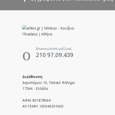
C
a
r
o
u
Επικοινωνήστε μαζί μας
210 97.09.439
s
e
Διεύθυνση
l
Αεροπόρων 10, Παλαιό Φάληρο
17564 - Ελλάδα
ΑΦΜ: 801878064
ΑΡ.ΓΕΜΗ: 165046301000