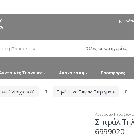
€
Τρόπ
ΚΑ
λεκτρικές Συσκευές
Ανακαίνιση
Προσφορές
ουζ (εντοιχισμού)
Τηλέφωνα-Σπιράλ-Στηρίγματα
Αξεσουάρ Ντουζ (εντ
Σπιράλ Τη
6999020