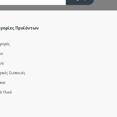
γορίες Προϊόντων
φορές
ιο
να
ρικές Συσκευές
κια
ά Υλικά