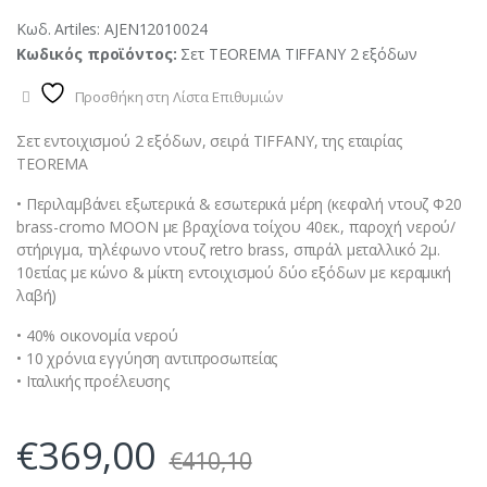
Κωδ. Artiles:
AJEN12010024
Κωδικός προϊόντος:
Σετ TEOREMA TIFFANY 2 εξόδων
Προσθήκη στη Λίστα Επιθυμιών
Σετ εντοιχισμού 2 εξόδων, σειρά TIFFANY, της εταιρίας
TEOREMA
• Περιλαμβάνει εξωτερικά & εσωτερικά μέρη (κεφαλή ντουζ Φ20
brass-cromo MOON με βραχίονα τοίχου 40εκ., παροχή νερού/
στήριγμα, τηλέφωνο ντουζ retro brass, σπιράλ μεταλλικό 2μ.
10ετίας με κώνο & μίκτη εντοιχισμού δύο εξόδων με κεραμική
λαβή)
• 40% οικονομία νερού
• 10 χρόνια εγγύηση αντιπροσωπείας
• Ιταλικής προέλευσης
€
369,00
€
410,10