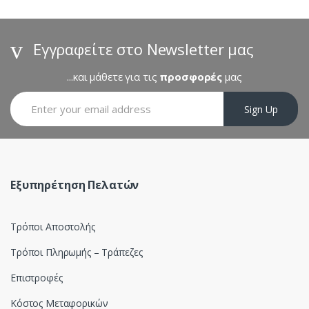
d
s
Εγγραφείτε στο Newsletter μας
C
...και μάθετε για τις
προσφορές
μας
a
Sign Up
r
o
u
Εξυπηρέτηση Πελατών
s
Τρόποι Αποστολής
e
Τρόποι Πληρωμής – Τράπεζες
l
Επιστροφές
Κόστος Μεταφορικών