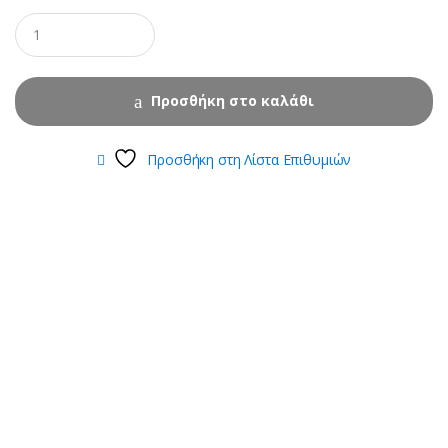
Προσθήκη στο καλάθι
Προσθήκη στη Λίστα Επιθυμιών
B
r
a
n