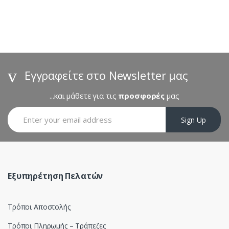
a
n
d
s
Εγγραφείτε στο Newsletter μας
C
...και μάθετε για τις
προσφορές
μας
a
Sign Up
r
o
u
Εξυπηρέτηση Πελατών
s
Τρόποι Αποστολής
e
Τρόποι Πληρωμής – Τράπεζες