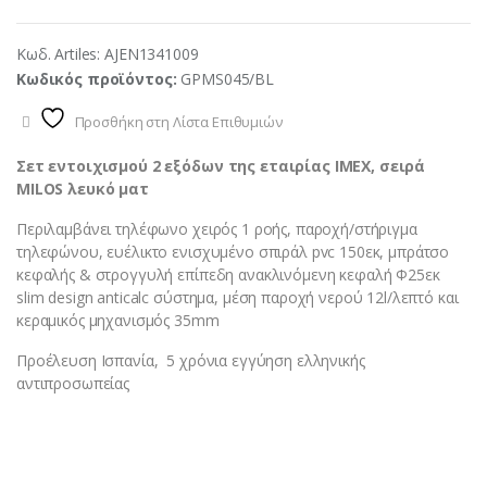
Κωδ. Artiles:
AJEN1341009
Κωδικός προϊόντος:
GPMS045/BL
Προσθήκη στη Λίστα Επιθυμιών
Σετ εντοιχισμού 2 εξόδων της εταιρίας ΙΜΕΧ, σειρά
MILOS λευκό ματ
Περιλαμβάνει τηλέφωνο χειρός 1 ροής, παροχή/στήριγμα
τηλεφώνου, ευέλικτο ενισχυμένο σπιράλ pvc 150εκ, μπράτσο
κεφαλής & στρογγυλή επίπεδη ανακλινόμενη κεφαλή Φ25εκ
slim design anticalc σύστημα, μέση παροχή νερού 12l/λεπτό και
κεραμικός μηχανισμός 35mm
Προέλευση Ισπανία, 5 χρόνια εγγύηση ελληνικής
αντιπροσωπείας