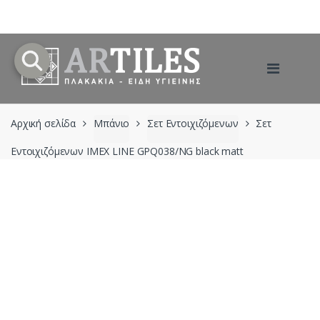
Skip
Skip
to
to
navigation
content
Αρχική σελίδα
Μπάνιο
Σετ Εντοιχιζόμενων
Σετ
Εντοιχιζόμενων IMEX LINE GPQ038/NG black matt