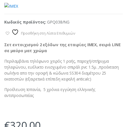
Κωδικός προϊόντος:
GPQ038/NG
Προσθήκη στη Λίστα Επιθυμιών
Σετ εντοιχισμού 2 εξόδων της εταιρίας ΙΜΕΧ, σειρά LINE
σε μαύρο ματ χρώμα
Περιλαμβάνει τηλέφωνο χειρός 1 ροής, παροχή/στήριγμα
τηλεφώνου, ευέλικτο ενισχυμένο σπιράλ pvc 1.5μ. ,προέκταση
σωλήνα απο την οροφή & κώδωνα SS304 διαμέτρου 25
εκατοστών (εξαιρετικά επίπεδη κεφαλή anticalc)
Προέλευση Ισπανία, 5 χρόνια εγγύηση ελληνικής
αντιπροσωπείας
€
320,00