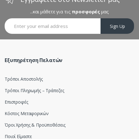
r
...και μάθετε για τις
προσφορές
μας
o
Sign Up
u
s
e
Εξυπηρέτηση Πελατών
l
Τρόποι Αποστολής
Τρόποι Πληρωμής – Τράπεζες
Επιστροφές
Κόστος Μεταφορικών
Όροι Χρήσης & Προϋποθέσεις
Ποιοί Είμαστε