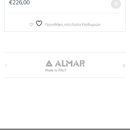
€
226,00
Προσθήκη στη Λίστα Επιθυμιών
B
r
a
n
d
s
C