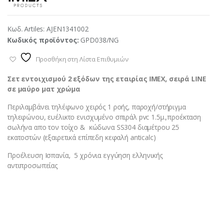
Κωδ. Artiles:
AJEN1341002
Κωδικός προϊόντος:
GPD038/NG
Προσθήκη στη Λίστα Επιθυμιών
Σετ εντοιχισμού 2 εξόδων της εταιρίας ΙΜΕΧ, σειρά LINE
σε μαύρο ματ χρώμα
Περιλαμβάνει τηλέφωνο χειρός 1 ροής, παροχή/στήριγμα
τηλεφώνου, ευέλικτο ενισχυμένο σπιράλ pvc 1.5μ.,προέκταση
σωλήνα απο τον τοίχο & κώδωνα SS304 διαμέτρου 25
εκατοστών (εξαιρετικά επίπεδη κεφαλή anticalc)
Προέλευση Ισπανία, 5 χρόνια εγγύηση ελληνικής
αντιπροσωπείας