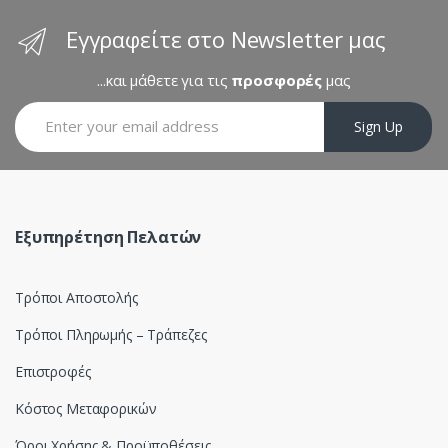
a
Εγγραφείτε στο Newsletter μας
r
...και μάθετε για τις
προσφορές
μας
o
Sign Up
u
s
e
Εξυπηρέτηση Πελατών
l
Τρόποι Αποστολής
Τρόποι Πληρωμής – Τράπεζες
Επιστροφές
Κόστος Μεταφορικών
Όροι Χρήσης & Προϋποθέσεις