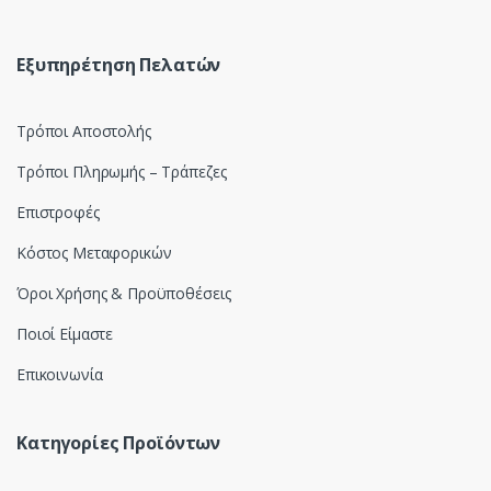
o
u
Εξυπηρέτηση Πελατών
s
Τρόποι Αποστολής
e
Τρόποι Πληρωμής – Τράπεζες
l
Επιστροφές
Κόστος Μεταφορικών
Όροι Χρήσης & Προϋποθέσεις
Ποιοί Είμαστε
Επικοινωνία
Κατηγορίες Προϊόντων