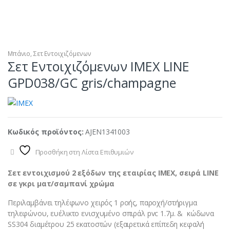
Μπάνιο
,
Σετ Εντοιχιζόμενων
Σετ Εντοιχιζόμενων IMEX LINE
GPD038/GC gris/champagne
Κωδικός προϊόντος:
AJEN1341003
Προσθήκη στη Λίστα Επιθυμιών
Σετ εντοιχισμού 2 εξόδων της εταιρίας ΙΜΕΧ, σειρά LINE
σε γκρι ματ/σαμπανί χρώμα
Περιλαμβάνει τηλέφωνο χειρός 1 ροής, παροχή/στήριγμα
τηλεφώνου, ευέλικτο ενισχυμένο σπιράλ pvc 1.7μ. & κώδωνα
SS304 διαμέτρου 25 εκατοστών (εξαιρετικά επίπεδη κεφαλή