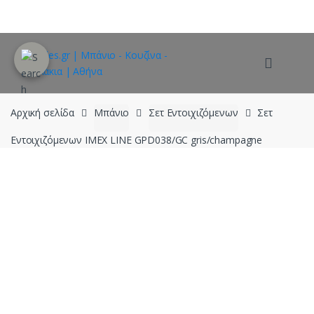
Skip
Skip
to
to
navigation
content
Αρχική σελίδα
Μπάνιο
Σετ Εντοιχιζόμενων
Σετ
Εντοιχιζόμενων IMEX LINE GPD038/GC gris/champagne