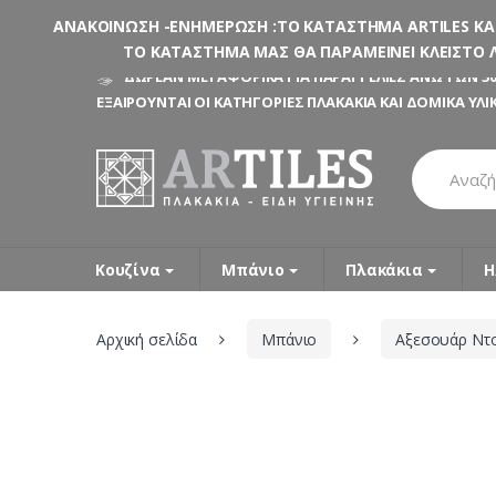
ΑΝΑΚΟΙΝΩΣΗ -ΕΝΗΜΕΡΩΣΗ :ΤΟ ΚΑΤΑΣΤΗΜΑ ARTILES ΚΑΤΑ
ΤΟ ΚΑΤΑΣΤΗΜΑ ΜΑΣ ΘΑ ΠΑΡΑΜΕΙΝΕΙ ΚΛΕΙΣΤΟ Λ
Skip
Skip
ΔΩΡΕΑΝ ΜΕΤΑΦΟΡΙΚΑ ΓΙΑ ΠΑΡΑΓΓΕΛΙΕΣ ΑΝΩ ΤΩΝ 30
to
to
ΕΞΑΙΡΟΥΝΤΑΙ ΟΙ ΚΑΤΗΓΟΡΙΕΣ ΠΛΑΚΑΚΙΑ ΚΑΙ ΔΟΜΙΚΑ ΥΛΙ
navigation
content
Search
for:
Κουζίνα
Μπάνιο
Πλακάκια
Η
Αρχική σελίδα
Μπάνιο
Αξεσουάρ Ντο