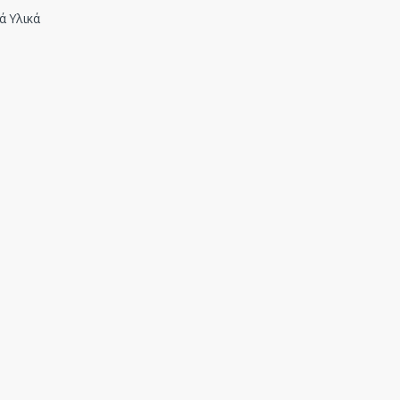
ά Υλικά