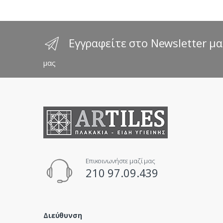
C
a
Εγγραφείτε στο Newsletter μα
r
μας
o
u
s
e
l
Επικοινωνήστε μαζί μας
210 97.09.439
Διεύθυνση