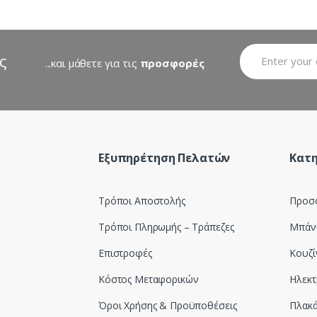
ς
...και μάθετε για τις
προσφορές
Εξυπηρέτηση Πελατών
Κατη
Τρόποι Αποστολής
Προσ
Τρόποι Πληρωμής – Τράπεζες
Μπάν
Επιστροφές
Κουζί
Κόστος Μεταφορικών
Ηλεκτ
Όροι Χρήσης & Προϋποθέσεις
Πλακά