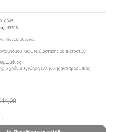
010045
ος:
45208
τη Λίστα Επιθυμιών
 εντοιχισμού ΜΟΟΝ, διάστασης 20 εκατοστών
ρωμιωμένος
σης, 5 χρόνια εγγύηση Ελληνικής αντιπροσωπίας
€
44,00
Προσθήκη στο καλάθι