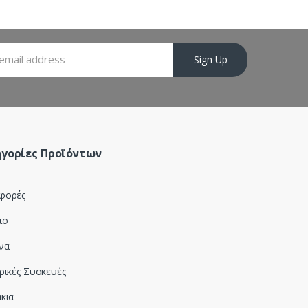
Sign Up
γορίες Προϊόντων
φορές
ιο
να
ρικές Συσκευές
κια