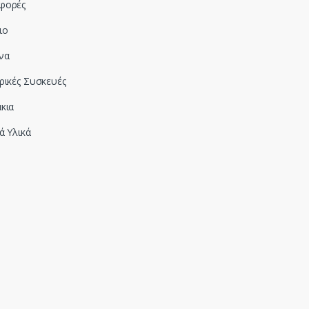
φορές
ιο
να
ρικές Συσκευές
κια
ά Υλικά