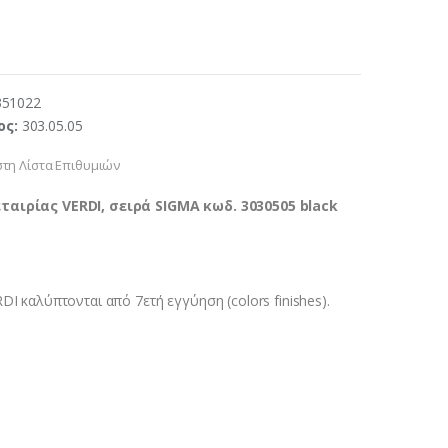
351022
ος:
303.05.05
τη Λίστα Επιθυμιών
ταιρίας VERDI, σειρά SIGMA κωδ. 3030505 black
DI καλύπτονται από 7ετή εγγύηση (colors finishes).