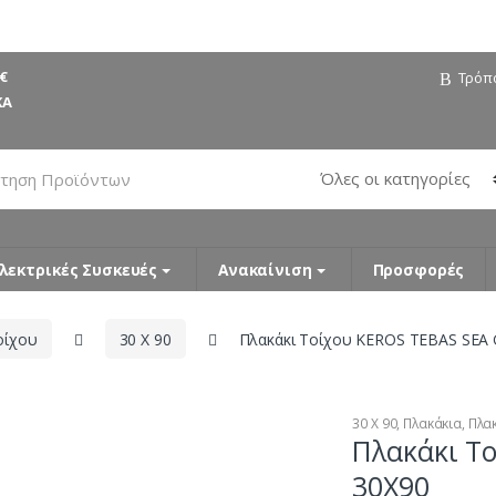
€
Τρόπ
ΚΑ
λεκτρικές Συσκευές
Ανακαίνιση
Προσφορές
οίχου
30 X 90
Πλακάκι Τοίχου KEROS TEBAS SEA 
30 X 90
,
Πλακάκια
,
Πλα
Πλακάκι Τ
30X90