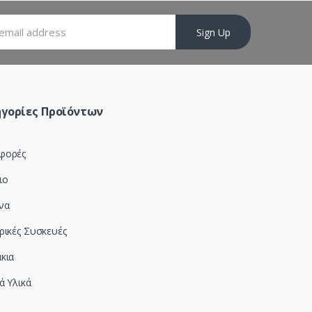
Sign Up
γορίες Προϊόντων
φορές
ιο
να
ρικές Συσκευές
κια
ά Υλικά