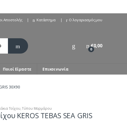
οι Αποστολής
Κατάστημα
Ο λογαριασμός μου
€
0,00
0
Ποιοί Είμαστε
Επικοινωνία
GRIS 30X90
κάκια Τοίχου
,
Τύπου Μαρμάρου
οίχου KEROS TEBAS SEA GRIS