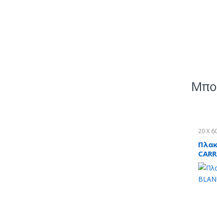
Μπορ
20 X 6
Πλακά
Πλακ
CARR
20X6