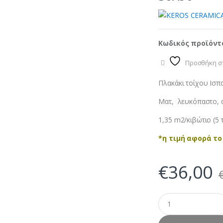
Κωδικός προϊόντ
Προσθήκη στ
Πλακάκι τοίχου Ισπα
Ματ, λευκόπαστο, 
1,35 m2/κιβώτιο (5 
*η τιμή αφορά το
€
36,00