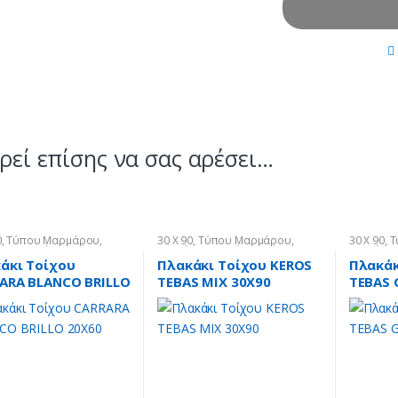
εί επίσης να σας αρέσει…
0
,
Τύπου Μαρμάρου
,
30 X 90
,
Τύπου Μαρμάρου
,
30 X 90
,
Τ
κια
,
Πλακάκια Τοίχου
Πλακάκια
,
Πλακάκια Τοίχου
Πλακάκια
άκι Τοίχου
Πλακάκι Τοίχου KEROS
Πλακάκ
ARA BLANCO BRILLO
TEBAS MIX 30X90
TEBAS 
0