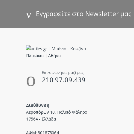
d
s
Εγγραφείτε στο Newsletter μας
C
a
r
o
u
Επικοινωνήστε μαζί μας
210 97.09.439
s
e
Διεύθυνση
l
Αεροπόρων 10, Παλαιό Φάληρο
17564 - Ελλάδα
ΑΦΜ: 801878064