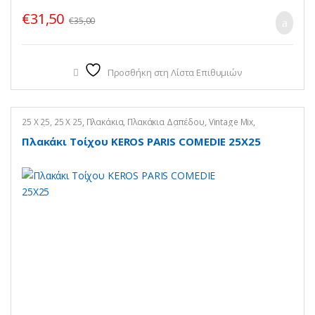
€
31,50
€
35,00
Προσθήκη στη Λίστα Επιθυμιών
25 X 25
,
25 X 25
,
Πλακάκια
,
Πλακάκια Δαπέδου
,
Vintage Mix
,
Πλακάκια Κουζίνας
,
Vintage Mix
,
Πλακάκια Τοίχου
,
Vintage Mix
Πλακάκι Τοίχου KEROS PARIS COMEDIE 25X25