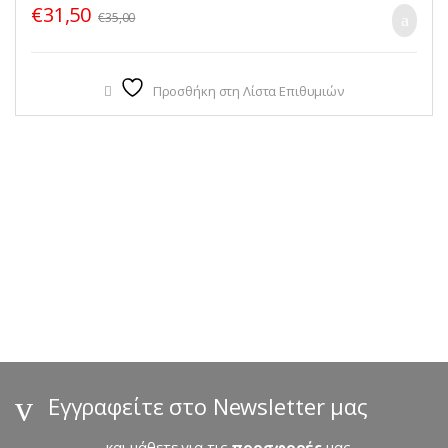
€
31,50
€
35,00
Προσθήκη στη Λίστα Επιθυμιών
B
r
a
n
d
s
Εγγραφείτε στο Newsletter μας
C
...και μάθετε για τις
προσφορές
μας