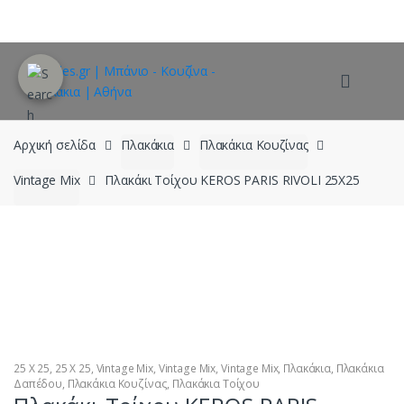
Skip
Skip
to
to
navigation
content
Αρχική σελίδα
Πλακάκια
Πλακάκια Κουζίνας
Vintage Mix
Πλακάκι Τοίχου KEROS PARIS RIVOLI 25X25
25 X 25
,
25 X 25
,
Vintage Mix
,
Vintage Mix
,
Vintage Mix
,
Πλακάκια
,
Πλακάκια
Δαπέδου
,
Πλακάκια Κουζίνας
,
Πλακάκια Τοίχου