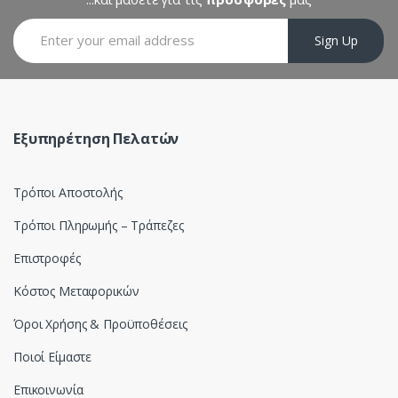
a
Sign Up
r
o
u
Εξυπηρέτηση Πελατών
s
Τρόποι Αποστολής
e
Τρόποι Πληρωμής – Τράπεζες
l
Επιστροφές
Κόστος Μεταφορικών
Όροι Χρήσης & Προϋποθέσεις
Ποιοί Είμαστε
Επικοινωνία