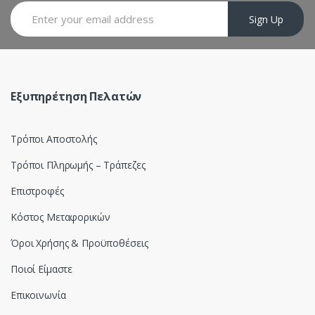
a
Sign Up
r
o
u
Εξυπηρέτηση Πελατών
s
Τρόποι Αποστολής
e
Τρόποι Πληρωμής – Τράπεζες
l
Επιστροφές
Κόστος Μεταφορικών
Όροι Χρήσης & Προϋποθέσεις
Ποιοί Είμαστε
Επικοινωνία