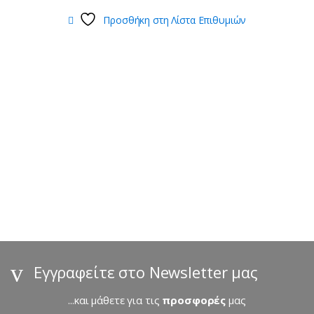
Προσθήκη στη Λίστα Επιθυμιών
B
r
a
n
d
s
Εγγραφείτε στο Newsletter μας
C
...και μάθετε για τις
προσφορές
μας