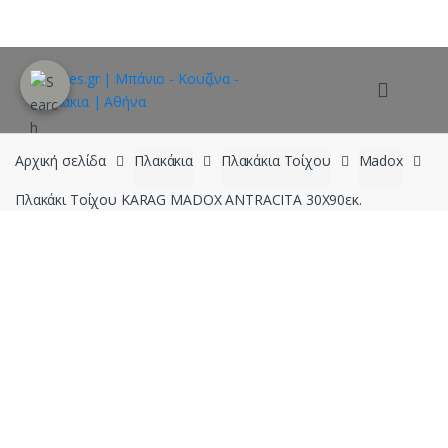
Skip
Skip
to
to
navigation
content
Αρχική σελίδα
Πλακάκια
Πλακάκια Τοίχου
Madox
Πλακάκι Τοίχου KARAG MADOX ANTRACITA 30X90εκ.