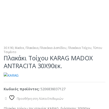
30 X 90
,
Madox
,
Πλακάκια
,
Πλακάκια Δαπέδου
,
Πλακάκια Τοίχου
,
Τύπου
Τσιμέντο
Πλακάκι Τοίχου KARAG MADOX
ANTRACITA 30X90εκ.
Κωδικός προϊόντος:
5206836037127
Προσθήκη στη Λίστα Επιθυμιών
Πλακάκι τοίχου της εταιρίας KARAG, διάστασης 30X90εκ.