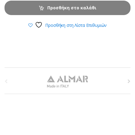
Προσθήκη στο καλάθι
Προσθήκη στη Λίστα Επιθυμιών
B
r
a
n
d
s