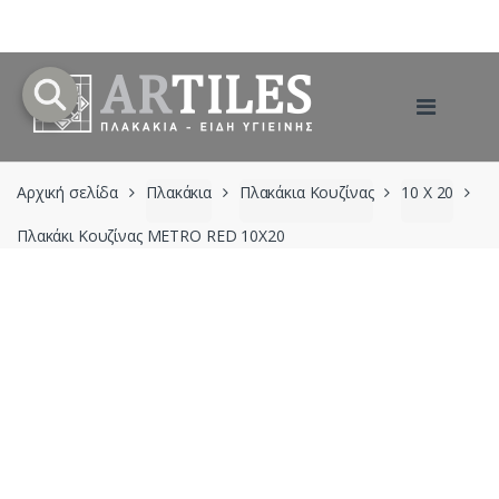
Skip
Skip
to
to
navigation
content
Αρχική σελίδα
Πλακάκια
Πλακάκια Κουζίνας
10 X 20
Πλακάκι Κουζίνας METRO RED 10X20