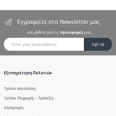
C
a
Εγγραφείτε στο Newsletter μας
r
...και μάθετε για τις
προσφορές
μας
o
Sign Up
u
s
e
Εξυπηρέτηση Πελατών
l
Τρόποι Αποστολής
Τρόποι Πληρωμής – Τράπεζες
Επιστροφές