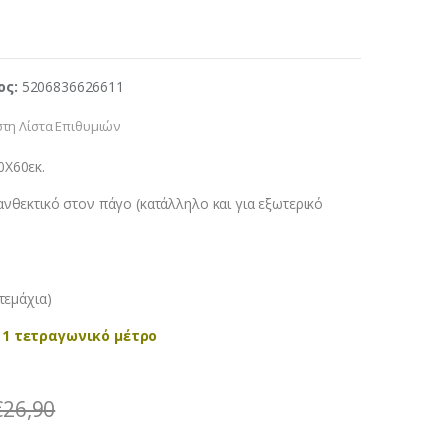
ος:
5206836626611
τη Λίστα Επιθυμιών
0X60εκ.
ανθεκτικό στον πάγο (κατάλληλο και για εξωτερικό
τεμάχια)
 1 τετραγωνικό μέτρο
€
26,90