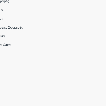
φορές
ιο
να
ρικές Συσκευές
κια
ά Υλικά