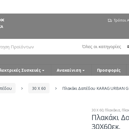
0€
Τρόποι 
ΚΑ
λεκτρικές Συσκευές
Ανακαίνιση
Προσφορές
απέδου
30 Χ 60
Πλακάκι Δαπέδου KARAG URBAN GR
30 Χ 60
,
Πλακάκια
,
Πλα
Πλακάκι Δ
30X60εκ.