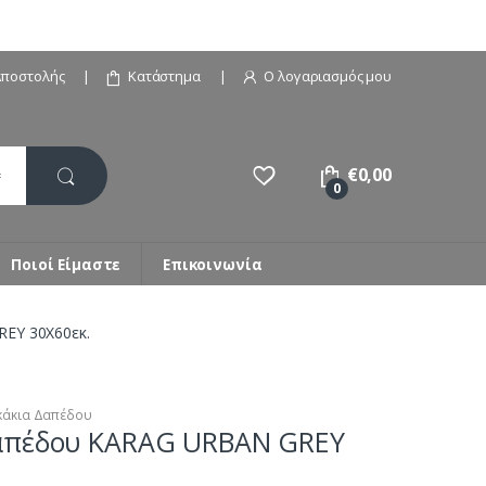
Αποστολής
Κατάστημα
Ο λογαριασμός μου
€
0,00
0
Ποιοί Είμαστε
Επικοινωνία
EY 30X60εκ.
κάκια Δαπέδου
απέδου KARAG URBAN GREY