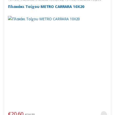
Πλακάκι Τοίχου METRO CARRARA 10X20
€
20,60
€
24,20