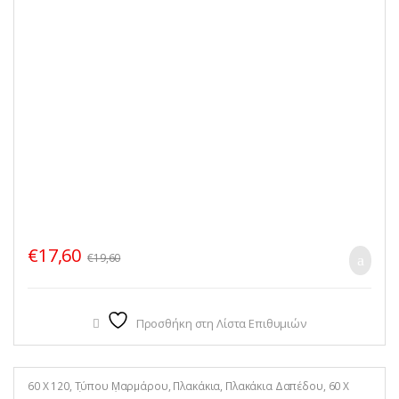
€
17,60
€
19,60
Προσθήκη στη Λίστα Επιθυμιών
60 X 120
,
Τύπου Μαρμάρου
,
Πλακάκια
,
Πλακάκια Δαπέδου
,
60 X
120
,
Πλακάκια Τοίχου