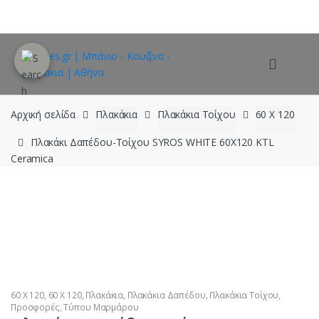
Skip
Skip
to
to
navigation
content
Αρχική σελίδα
Πλακάκια
Πλακάκια Τοίχου
60 X 120
Πλακάκι Δαπέδου-Tοίχου SYROS WHITE 60X120 KTL
Ceramica
60 X 120
,
60 X 120
,
Πλακάκια
,
Πλακάκια Δαπέδου
,
Πλακάκια Τοίχου
,
Προσφορές
,
Τύπου Μαρμάρου