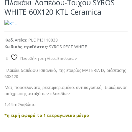
Πλακάκι Δαπέδου-Tοίχου SYROS
WHITE 60X120 KTL Ceramica
Κωδ. Artiles:
PLDP13110038
Κωδικός προϊόντος:
SYROS RECT WHITE
Προσθήκη στη Λίστα Επιθυμιών
Πλακάκι δαπέδου Ισπανικό, της εταιρίας MATERIA D, διάστασης
60X120
Ματ, πορσελανάτο, ρεκτιφιαρισμένο, αντιπαγωτικό, διακύμανση
απόχρωσης μεταξύ των πλακιδίων
1,44 m2/κιβώτιο
*η τιμή αφορά το 1 τετραγωνικό μέτρο