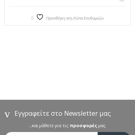
Προσθήκη στη Λίστα Επιθυμιών
B
r
a
n
d
s
Εγγραφείτε στο Newsletter μας
C
...και μάθετε για τις
προσφορές
μας