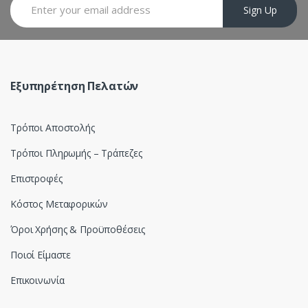
a
Sign Up
r
o
u
Εξυπηρέτηση Πελατών
s
Τρόποι Αποστολής
e
Τρόποι Πληρωμής – Τράπεζες
l
Επιστροφές
Κόστος Μεταφορικών
Όροι Χρήσης & Προϋποθέσεις
Ποιοί Είμαστε
Επικοινωνία