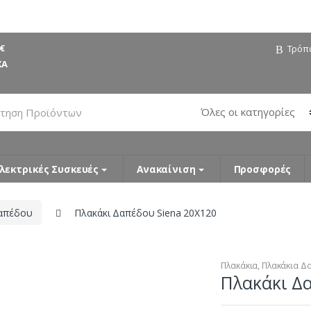
€
Τρόπ
ΚΑ
λεκτρικές Συσκευές
Ανακαίνιση
Προσφορές
Δαπέδου
Πλακάκι Δαπέδου Siena 20X120
Πλακάκια
,
Πλακάκια Δ
Πλακάκι Δα