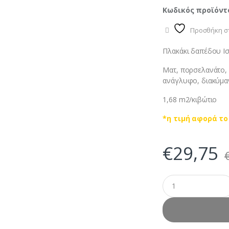
Κωδικός προϊόντ
Προσθήκη στ
Πλακάκι δαπέδου Ι
Ματ, πορσελανάτο, 
ανάγλυφο, διακύμα
1,68 m2/κιβώτιο
*η τιμή αφορά το
€
29,75