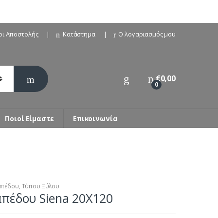
οι Αποστολής
Κατάστημα
Ο λογαριασμός μου
€
0,00
0
Ποιοί Είμαστε
Επικοινωνία
απέδου
,
Τύπου Ξύλου
πέδου Siena 20X120