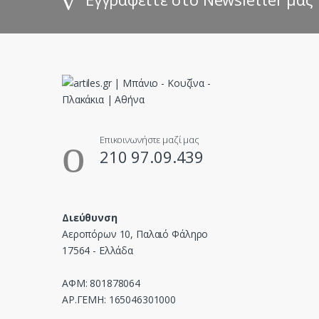
C
a
r
o
u
Επικοινωνήστε μαζί μας
210 97.09.439
s
e
Διεύθυνση
l
Αεροπόρων 10, Παλαιό Φάληρο
17564 - Ελλάδα
ΑΦΜ: 801878064
ΑΡ.ΓΕΜΗ: 165046301000