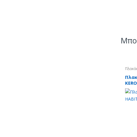
Μπορ
Πλακά
Τύπου
Πλακ
KERO
19X5