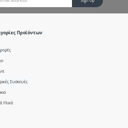
Sign Up
γορίες Προϊόντων
φορές
ιο
να
ρικές Συσκευές
κια
ά Υλικά