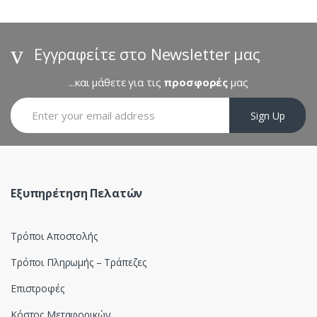
d
s
Εγγραφείτε στο Newsletter μας
C
...και μάθετε για τις
προσφορές
μας
a
Sign Up
r
o
u
Εξυπηρέτηση Πελατών
s
Τρόποι Αποστολής
e
Τρόποι Πληρωμής – Τράπεζες
l
Επιστροφές
Κόστος Μεταφορικών