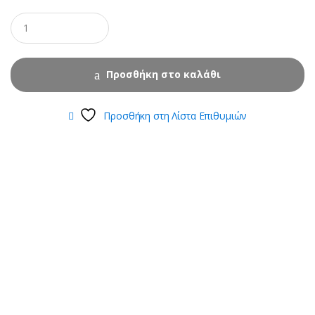
Προσθήκη στο καλάθι
Προσθήκη στη Λίστα Επιθυμιών
B
r
a
n