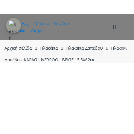
Skip
Skip
to
to
navigation
content
Αρχική σελίδα
Πλακάκια
Πλακάκια Δαπέδου
Πλακάκι
Δαπέδου KARAG LIVERPOOL BEIGE 15,5X62εκ.