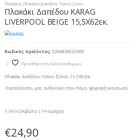
Πλακάκια
,
Πλακάκια Δαπέδου
,
Τύπου Ξύλου
Πλακάκι Δαπέδου KARAG
LIVERPOOL BEIGE 15,5X62εκ.
Κωδικός προϊόντος:
5206836523309
Προσθήκη στη Λίστα Επιθυμιών
Πλακάκι Δαπέδου τύπου ξύλου 15,5X62εκ.
Πορσελανάτο, ματ, ανθεκτικό στον πάγο, ψηφιακή εκτύπωση
1.34 m2/κιβώτιο ( 14 τεμάχια)
€
24,90