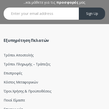
C
...και μάθετε για τις
προσφορές
μας
a
Sign Up
r
o
u
Εξυπηρέτηση Πελατών
s
Τρόποι Αποστολής
e
Τρόποι Πληρωμής – Τράπεζες
l
Επιστροφές
Κόστος Μεταφορικών
Όροι Χρήσης & Προϋποθέσεις
Ποιοί Είμαστε