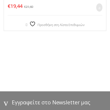
€
19,44
€
21,60
Προσθήκη στη Λίστα Επιθυμιών
B
r
a
n
d
s
Εγγραφείτε στο Newsletter μας