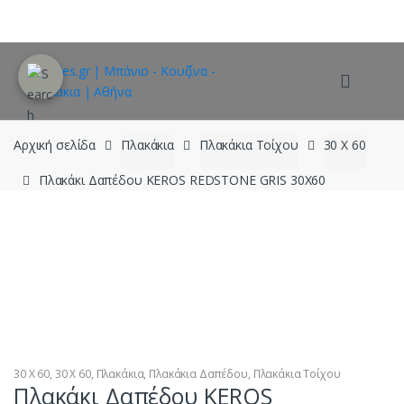
Skip
Skip
to
to
navigation
content
Αρχική σελίδα
Πλακάκια
Πλακάκια Τοίχου
30 X 60
Πλακάκι Δαπέδου KEROS REDSTONE GRIS 30X60
30 X 60
,
30 Χ 60
,
Πλακάκια
,
Πλακάκια Δαπέδου
,
Πλακάκια Τοίχου
Πλακάκι Δαπέδου KEROS