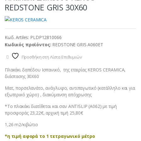
REDSTONE GRIS 30X60
Κωδ. Artiles:
PLDP12810066
Κωδικός προϊόντος:
REDSTONE GRIS A060ET
Προσθήκη στη Λίστα Επιθυμιών
Πλακάκι δαπέδου Ισπανικό, της εταιρίας KEROS CERAMICA,
διάστασης 30X60
Ματ, πορσελανάτο, ανάγλυφο, αντιπαγωτικό (κατάλληλο και για
εξωτερικό χώρο) , διακύμανση απόχρωσης
*Το πλακάκι διατίθεται και σαν ANTISLIP (A062) με τιμή
προσφοράς 23,22€, αρχική τιμή 25,80€
1,26 m2/κιβώτιο
*η τιμή αφορά το 1 τετραγωνικό μέτρο