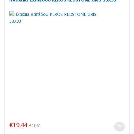
€
19,44
€
21,60