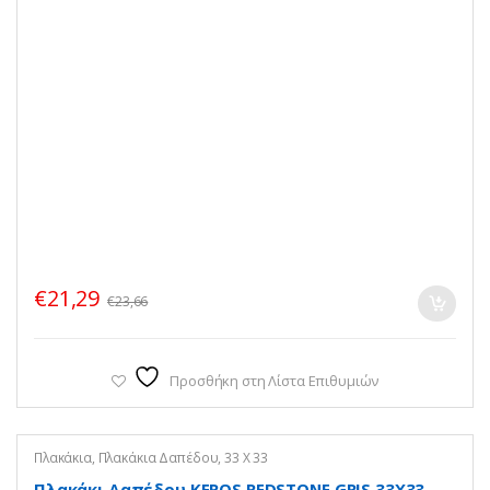
€
21,29
€
23,66
Προσθήκη στη Λίστα Επιθυμιών
Πλακάκια
,
Πλακάκια Δαπέδου
,
33 Χ 33
Πλακάκι Δαπέδου KEROS REDSTONE GRIS 33X33