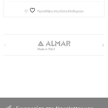
Προσθήκη στη Λίστα Επιθυμιών
B
r
a
n
d
s
C
a