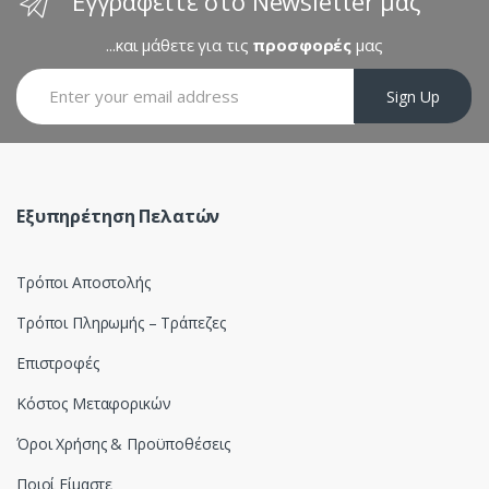
Εγγραφείτε στο Newsletter μας
r
...και μάθετε για τις
προσφορές
μας
o
Sign Up
u
s
e
Εξυπηρέτηση Πελατών
l
Τρόποι Αποστολής
Τρόποι Πληρωμής – Τράπεζες
Επιστροφές
Κόστος Μεταφορικών
Όροι Χρήσης & Προϋποθέσεις
Ποιοί Είμαστε