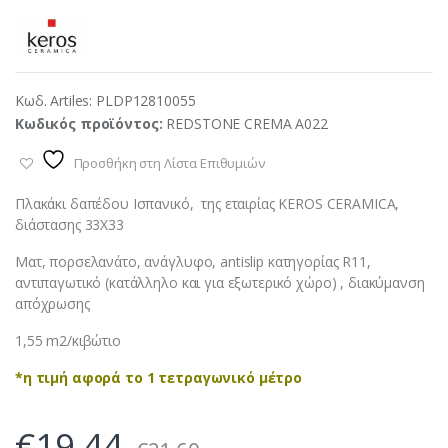
Κωδ. Artiles:
PLDP12810055
Κωδικός προϊόντος:
REDSTONE CREMA A022
Προσθήκη στη Λίστα Επιθυμιών
Πλακάκι δαπέδου Ισπανικό, της εταιρίας KEROS CERAMICA,
διάστασης 33X33
Ματ, πορσελανάτο, ανάγλυφο, antislip κατηγορίας R11,
αντιπαγωτικό (κατάλληλο και για εξωτερικό χώρο) , διακύμανση
απόχρωσης
1,55 m2/κιβώτιο
*η τιμή αφορά το 1 τετραγωνικό μέτρο
€
19,44