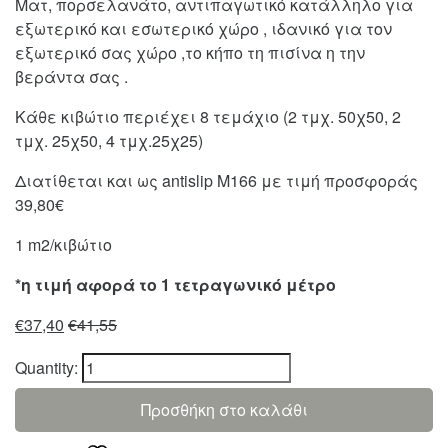
Ματ, πορσελανάτο, αντιπαγωτικό κατάλληλο για
εξωτερικό και εσωτερικό χώρο , ιδανικό για τον
εξωτερικό σας χώρο ,το κήπο τη πισίνα η την
βεράντα σας .
Κάθε κιβώτιο περιέχει 8 τεμάχιο (2 τμχ. 50χ50, 2
τμχ. 25χ50, 4 τμχ.25χ25)
Διατίθεται και ως antislip M166 με τιμή προσφοράς
39,80€
1 m2/κιβώτιο
*η τιμή αφορά το 1 τετραγωνικό μέτρο
€
37,40
€
41,55
Quantity:
Προσθήκη στο καλάθι