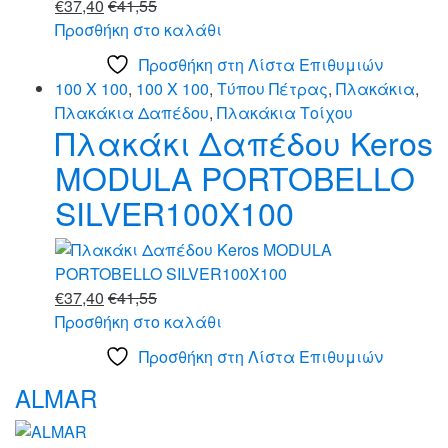
€
37,40
€
41,55
Προσθήκη στο καλάθι
Προσθήκη στη Λίστα Επιθυμιών
100 X 100
,
100 X 100
,
Τύπου Πέτρας
,
Πλακάκια
,
Πλακάκια Δαπέδου
,
Πλακάκια Τοίχου
Πλακάκι Δαπέδου Keros
MODULA PORTOBELLO
SILVER100X100
€
37,40
€
41,55
Προσθήκη στο καλάθι
Προσθήκη στη Λίστα Επιθυμιών
Brands
ALMAR
Carousel