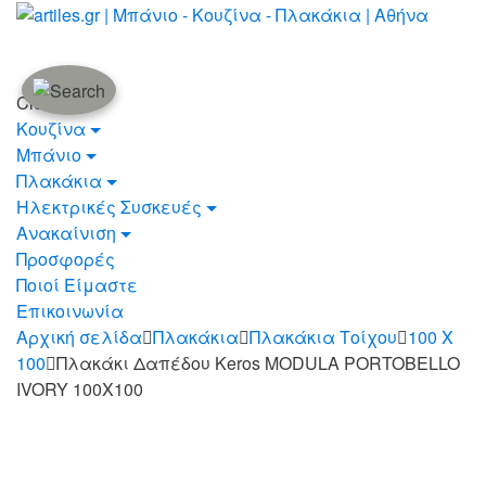
Skip
Skip
to
to
navigation
content
Close
Κουζίνα
Μπάνιο
Πλακάκια
Ηλεκτρικές Συσκευές
Ανακαίνιση
Προσφορές
Ποιοί Είμαστε
Επικοινωνία
Αρχική σελίδα
Πλακάκια
Πλακάκια Τοίχου
100 X
100
Πλακάκι Δαπέδου Keros MODULA PORTOBELLO
IVORY 100X100