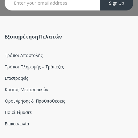
Sign Up
u
s
e
Εξυπηρέτηση Πελατών
l
Τρόποι Αποστολής
Τρόποι Πληρωμής – Τράπεζες
Επιστροφές
Κόστος Μεταφορικών
Όροι Χρήσης & Προϋποθέσεις
Ποιοί Είμαστε
Επικοινωνία