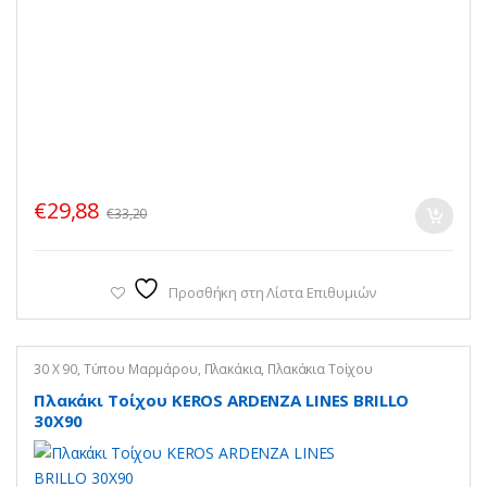
€
29,88
€
33,20
Προσθήκη στη Λίστα Επιθυμιών
30 X 90
,
Τύπου Μαρμάρου
,
Πλακάκια
,
Πλακάκια Τοίχου
Πλακάκι Τοίχου KEROS ARDENZA LINES BRILLO
30X90