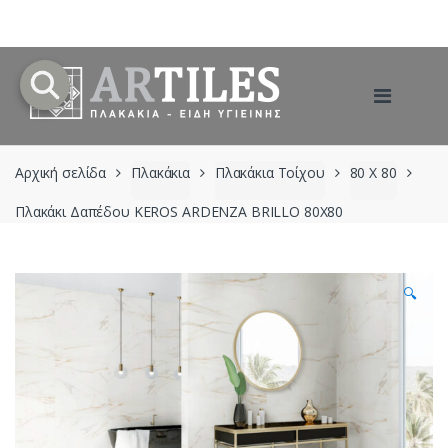
Skip
Skip
to
to
navigation
content
Αρχική σελίδα
Πλακάκια
Πλακάκια Τοίχου
80 Χ 80
Πλακάκι Δαπέδου KEROS ARDENZA BRILLO 80X80
🔍