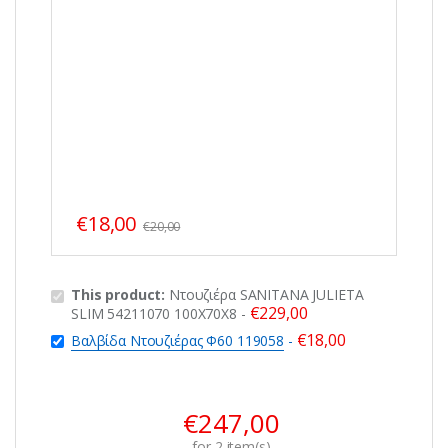
€
18,00
€
20,00
This product:
Ντουζιέρα SANITANA JULIETA
€
229,00
SLIM 54211070 100X70X8
-
€
18,00
Βαλβίδα Ντουζιέρας Φ60 119058
-
€
247,00
for
2
item(s)