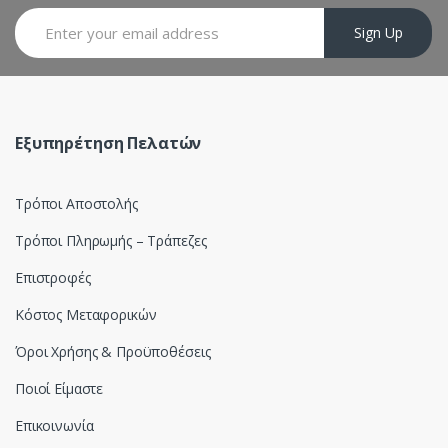
a
Sign Up
r
o
u
Εξυπηρέτηση Πελατών
s
Τρόποι Αποστολής
e
Τρόποι Πληρωμής – Τράπεζες
l
Επιστροφές
Κόστος Μεταφορικών
Όροι Χρήσης & Προϋποθέσεις
Ποιοί Είμαστε
Επικοινωνία