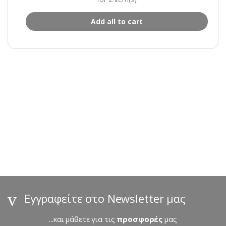
Add all to cart
B
r
a
n
d
s
Εγγραφείτε στο Newsletter μας
C
...και μάθετε για τις
προσφορές
μας