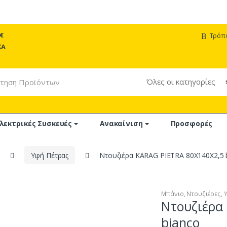
€
Τρόπ
ΚΑ
λεκτρικές Συσκευές
Ανακαίνιση
Προσφορές
Υφή Πέτρας
Ντουζιέρα KARAG PIETRA 80X140X2,5 
Μπάνιο
,
Ντουζιέρες
,
Ντουζιέρα
bianco