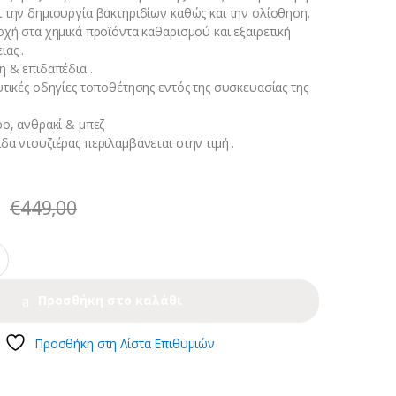
 την δημιουργία βακτηριδίων καθώς και την ολίσθηση.
οχή στα χημικά προϊόντα καθαρισμού και εξαιρετική
ας .
η & επιδαπέδια .
υτικές οδηγίες τοποθέτησης εντός της συσκευασίας της
ρο, ανθρακί & μπεζ
α ντουζιέρας περιλαμβάνεται στην τιμή .
€
449,00
Προσθήκη στο καλάθι
Προσθήκη στη Λίστα Επιθυμιών