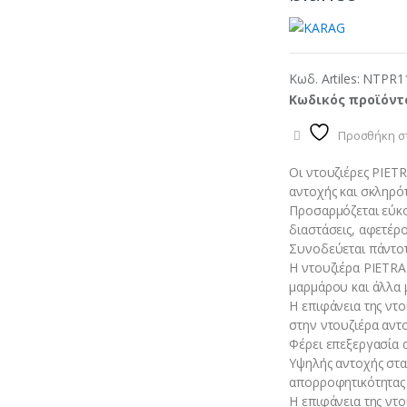
Κωδ. Artiles:
NTPR1
Κωδικός προϊόντ
Προσθήκη στ
Οι ντουζιέρες PIET
αντοχής και σκληρότ
Προσαρμόζεται εύκο
διαστάσεις, αφετέρο
Συνοδεύεται πάντοτ
Η ντουζιέρα PIETRA
μαρμάρου και άλλα μ
Η επιφάνεια της ντο
στην ντουζιέρα αντ
Φέρει επεξεργασία α
Υψηλής αντοχής στα
απορροφητικότητας 
Η επιφάνεια της ντο