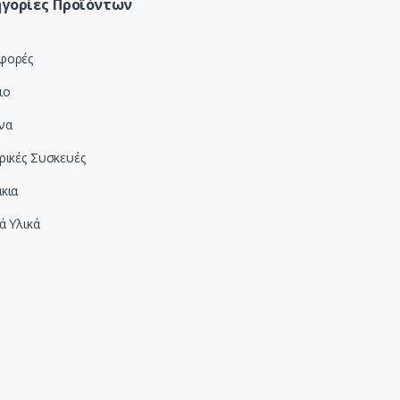
γορίες Προϊόντων
φορές
ιο
να
ρικές Συσκευές
κια
ά Υλικά