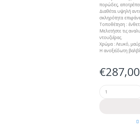
πορώδες, αποτρέπει
Διαθέτει υψηλή αντ
σκληρότητα επιφάνει
Τοποθέτηση : ένθετ
Μελετήστε τις αναλ
ντουζιέρας.
Χρώμα : Λευκό, μαύ
Η ανοξείδωτη βαλβίδ
€
287,00