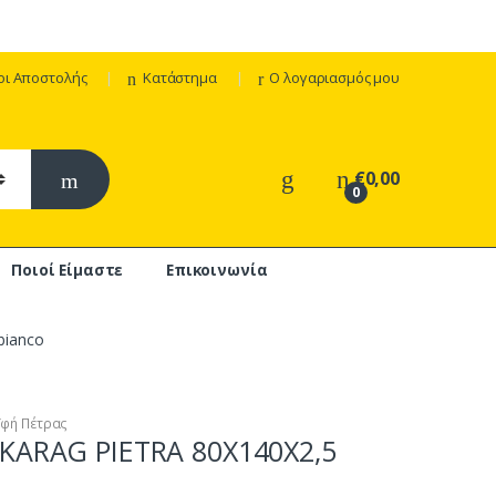
οι Αποστολής
Κατάστημα
Ο λογαριασμός μου
€
0,00
0
Ποιοί Είμαστε
Επικοινωνία
bianco
Υφή Πέτρας
 KARAG PIETRA 80X140X2,5