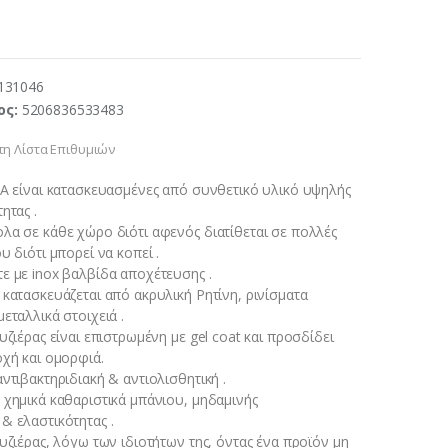
131046
ος:
5206836533483
η Λίστα Επιθυμιών
RA είναι κατασκευασμένες από συνθετικό υλικό υψηλής
ητας .
λα σε κάθε χώρο διότι αφενός διατίθεται σε πολλές
υ διότι μπορεί να κοπεί .
ε με inox βαλβίδα αποχέτευσης .
 κατασκευάζεται από ακρυλική Ρητίνη, ρινίσματα
εταλλικά στοιχειά .
υζιέρας είναι επιστρωμένη με gel coat και προσδίδει
οχή και ομορφιά.
ντιβακτηριδιακή & αντιολισθητική .
 χημικά καθαριστικά μπάνιου, μηδαμινής
& ελαστικότητας .
υζιέρας, λόγω των ιδιοτήτων της, όντας ένα προϊόν μη