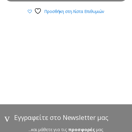
Προσθήκη στη Λίστα Επιθυμιών
B
r
a
n
d
s
Εγγραφείτε στο Newsletter μας
C
...και μάθετε για τις
προσφορές
μας