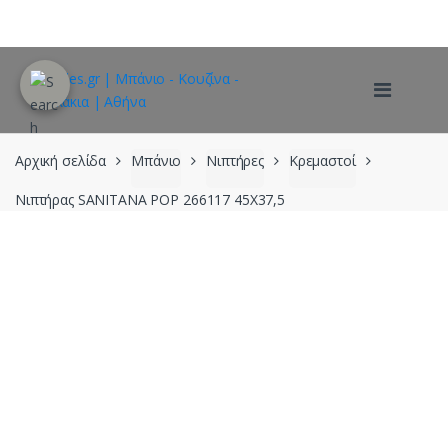
Skip
Skip
to
to
navigation
content
Αρχική σελίδα
Μπάνιο
Νιπτήρες
Κρεμαστοί
Νιπτήρας SANITANA POP 266117 45X37,5