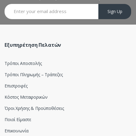
a
Sign Up
r
o
u
Εξυπηρέτηση Πελατών
s
Τρόποι Αποστολής
e
Τρόποι Πληρωμής – Τράπεζες
l
Επιστροφές
Κόστος Μεταφορικών
Όροι Χρήσης & Προϋποθέσεις
Ποιοί Είμαστε
Επικοινωνία