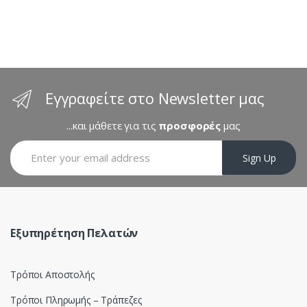
d
s
C
a
Εγγραφείτε στο Newsletter μας
r
...και μάθετε για τις
προσφορές
μας
o
Sign Up
u
s
e
Εξυπηρέτηση Πελατών
l
Τρόποι Αποστολής
Τρόποι Πληρωμής – Τράπεζες