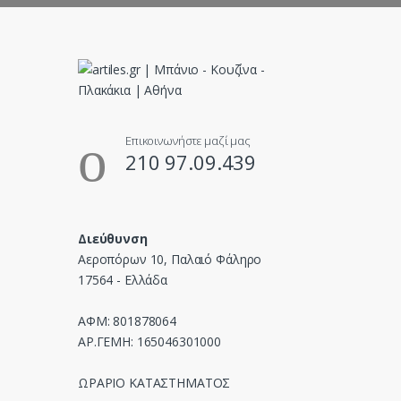
C
a
r
o
u
Επικοινωνήστε μαζί μας
210 97.09.439
s
e
Διεύθυνση
l
Αεροπόρων 10, Παλαιό Φάληρο
17564 - Ελλάδα
ΑΦΜ: 801878064
ΑΡ.ΓΕΜΗ: 165046301000
ΩΡΑΡΙΟ ΚΑΤΑΣΤΗΜΑΤΟΣ