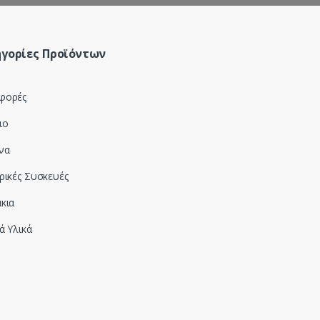
γορίες Προϊόντων
φορές
ιο
να
ρικές Συσκευές
κια
ά Υλικά