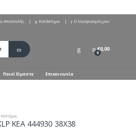
οι Αποστολής
Κατάστημα
Ο λογαριασμός μου
€
0,00
0
Ποιοί Είμαστε
Επικοινωνία
,
Νιπτήρες
KLP KEA 444930 38X38