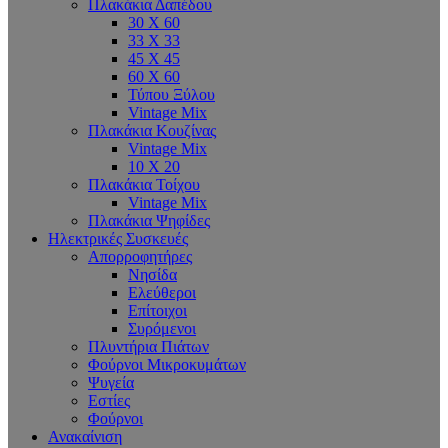
Πλακάκια Δαπέδου
30 Χ 60
33 Χ 33
45 Χ 45
60 X 60
Τύπου Ξύλου
Vintage Mix
Πλακάκια Κουζίνας
Vintage Mix
10 X 20
Πλακάκια Τοίχου
Vintage Mix
Πλακάκια Ψηφίδες
Ηλεκτρικές Συσκευές
Απορροφητήρες
Νησίδα
Ελεύθεροι
Επίτοιχοι
Συρόμενοι
Πλυντήρια Πιάτων
Φούρνοι Μικροκυμάτων
Ψυγεία
Εστίες
Φούρνοι
Ανακαίνιση