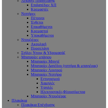
Λεκάνες Πορσελάνης
Επιδαπέδιες ΧΠ
Κρεμαστές
Νιπτήρες
Πέτρινοι
Ένθετοι
Επικαθήμενοι
Κρεμαστοί
Υποκαθήμενοι
Ντουζιέρες
Ακρυλική
Πορσελάνη
Στήλες Ντους & Υδρομασάζ
Μπαταρίες μπάνιου
Μπαταρίες Μπιντέ
Μπαταρίες Δαπέδου (νιπτήρα & μπανιέρας)
Μπαταρίες Λουτρού
Μπαταρίες Νιπτήρα
Εντιχοισμού
Χαμηλές
Υψηλές
Ηλεκτρονικές-Φλουσόμετρα
Μπαταρίες Ντουζιέρας
Πλακάκια
Πλακάκια Επένδυσης