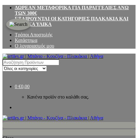
Skip
Skip
ΔΩΡΕΑΝ ΜΕΤΑΦΟΡΙΚΑ ΓΙΑ ΠΑΡΑΓΓΕΛΙΕΣ ΑΝΩ
to
to
ΤΩΝ 300€
navigation
content
ΕΞΑΙΡΟΥΝΤΑΙ ΟΙ ΚΑΤΗΓΟΡΙΕΣ ΠΛΑΚΑΚΙΑ ΚΑΙ
ΔΟΜΙΚΑ ΥΛΙΚΑ
Τρόποι Αποστολής
Κατάστημα
Ο λογαριασμός μου
Search
for:
0
€
0,00
Κανένα προϊόν στο καλάθι σας.