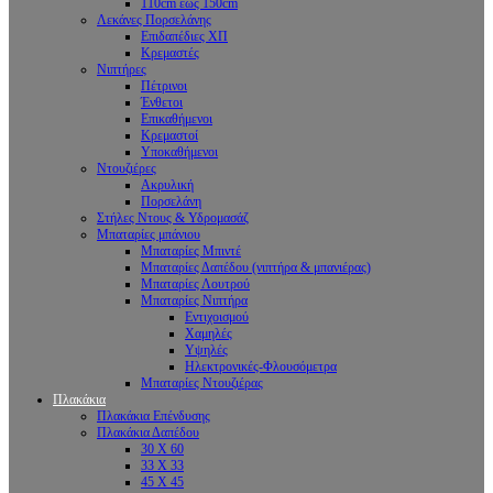
110cm έως 150cm
Λεκάνες Πορσελάνης
Επιδαπέδιες ΧΠ
Κρεμαστές
Νιπτήρες
Πέτρινοι
Ένθετοι
Επικαθήμενοι
Κρεμαστοί
Υποκαθήμενοι
Ντουζιέρες
Ακρυλική
Πορσελάνη
Στήλες Ντους & Υδρομασάζ
Μπαταρίες μπάνιου
Μπαταρίες Μπιντέ
Μπαταρίες Δαπέδου (νιπτήρα & μπανιέρας)
Μπαταρίες Λουτρού
Μπαταρίες Νιπτήρα
Εντιχοισμού
Χαμηλές
Υψηλές
Ηλεκτρονικές-Φλουσόμετρα
Μπαταρίες Ντουζιέρας
Πλακάκια
Πλακάκια Επένδυσης
Πλακάκια Δαπέδου
30 Χ 60
33 Χ 33
45 Χ 45