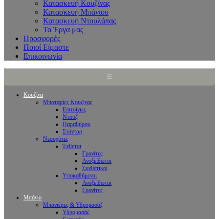
Κατασκευή Κουζίνας
Κατασκευή Μπάνιου
Κατασκευή Ντουλάπας
Τα Έργα μας
Προσφορές
Ποιοί Είμαστε
Επικοινωνία
☰
Κουζίνα
Μπαταρίες Κουζίνας
Επιτοίχιες
Ντουζ
Παραθύρου
Στάνταρ
Νεροχύτες
Ένθετοι
Γρανίτες
Ανοξείδωτοι
Συνθετικοί
Υποκαθήμενοι
Ανοξείδωτοι
Γρανίτες
Μπάνιο
Μπανιέρες & Υδρομασάζ
Υδρομασάζ