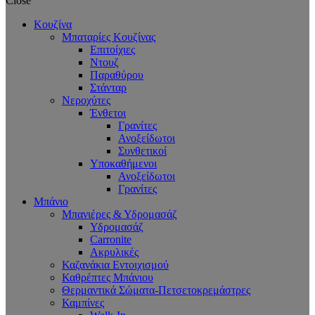
Close
Κουζίνα
Μπαταρίες Κουζίνας
Επιτοίχιες
Ντουζ
Παραθύρου
Στάνταρ
Νεροχύτες
Ένθετοι
Γρανίτες
Ανοξείδωτοι
Συνθετικοί
Υποκαθήμενοι
Ανοξείδωτοι
Γρανίτες
Μπάνιο
Μπανιέρες & Υδρομασάζ
Υδρομασάζ
Carronite
Ακρυλικές
Καζανάκια Εντοιχισμού
Καθρέπτες Μπάνιου
Θερμαντικά Σώματα-Πετσετοκρεμάστρες
Καμπίνες