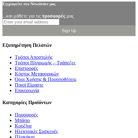
Εγγραφείτε στο Newsletter μας
...και μάθετε για τις
προσφορές
μας
Sign Up
Εξυπηρέτηση Πελατών
Τρόποι Αποστολής
Τρόποι Πληρωμής – Τράπεζες
Επιστροφές
Κόστος Μεταφορικών
Όροι Χρήσης & Προϋποθέσεις
Ποιοί Είμαστε
Επικοινωνία
Κατηγορίες Προϊόντων
Προσφορές
Μπάνιο
Κουζίνα
Ηλεκτρικές Συσκευές
Πλακάκια