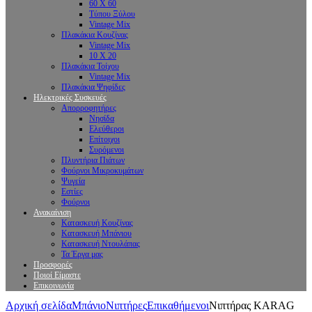
60 X 60
Τύπου Ξύλου
Vintage Mix
Πλακάκια Κουζίνας
Vintage Mix
10 X 20
Πλακάκια Τοίχου
Vintage Mix
Πλακάκια Ψηφίδες
Ηλεκτρικές Συσκευές
Απορροφητήρες
Νησίδα
Ελεύθεροι
Επίτοιχοι
Συρόμενοι
Πλυντήρια Πιάτων
Φούρνοι Μικροκυμάτων
Ψυγεία
Εστίες
Φούρνοι
Ανακαίνιση
Κατασκευή Κουζίνας
Κατασκευή Μπάνιου
Κατασκευή Ντουλάπας
Τα Έργα μας
Προσφορές
Ποιοί Είμαστε
Επικοινωνία
Αρχική σελίδα
Μπάνιο
Νιπτήρες
Επικαθήμενοι
Νιπτήρας KARAG