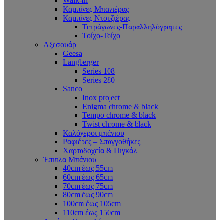
Walk-In
Καμπίνες Μπανιέρας
Καμπίνες Ντουζιέρας
Τετράγωνες-Παραλληλόγραμες
Τοίχο-Τοίχο
Αξεσουάρ
Geesa
Langberger
Series 108
Series 280
Sanco
Inox project
Enigma chrome & black
Tempo chrome & black
Twist chrome & black
Καλόγεροι μπάνιου
Ραφιέρες – Σπογγοθήκες
Χαρτοδοχεία & Πιγκάλ
Έπιπλα Μπάνιου
40cm έως 55cm
60cm έως 65cm
70cm έως 75cm
80cm έως 90cm
100cm έως 105cm
110cm έως 150cm