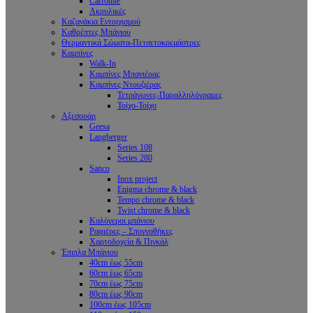
Carronite
Ακρυλικές
Καζανάκια Εντοιχισμού
Καθρέπτες Μπάνιου
Θερμαντικά Σώματα-Πετσετοκρεμάστρες
Καμπίνες
Walk-In
Καμπίνες Μπανιέρας
Καμπίνες Ντουζιέρας
Τετράγωνες-Παραλληλόγραμες
Τοίχο-Τοίχο
Αξεσουάρ
Geesa
Langberger
Series 108
Series 280
Sanco
Inox project
Enigma chrome & black
Tempo chrome & black
Twist chrome & black
Καλόγεροι μπάνιου
Ραφιέρες – Σπογγοθήκες
Χαρτοδοχεία & Πιγκάλ
Έπιπλα Μπάνιου
40cm έως 55cm
60cm έως 65cm
70cm έως 75cm
80cm έως 90cm
100cm έως 105cm