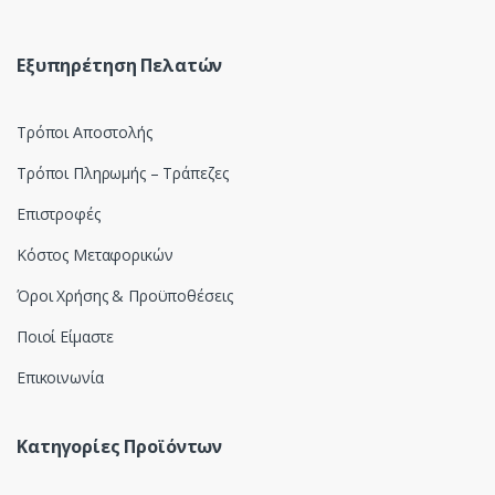
o
u
Εξυπηρέτηση Πελατών
s
Τρόποι Αποστολής
e
Τρόποι Πληρωμής – Τράπεζες
l
Επιστροφές
Κόστος Μεταφορικών
Όροι Χρήσης & Προϋποθέσεις
Ποιοί Είμαστε
Επικοινωνία
Κατηγορίες Προϊόντων