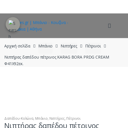
Skip
Skip
to
to
navigation
content
Αρχική σελίδα
Μπάνιο
Νιπτήρες
Πέτρινοι
Νιπτήρας δαπέδου πέτρινος KARAG BORA PRDG CREAM
Φ41Χ92εκ.
Δαπέδου-Κολώνα
,
Μπάνιο
,
Νιπτήρες
,
Πέτρινοι
Νιπτήρας δαπέδου πέτρινος