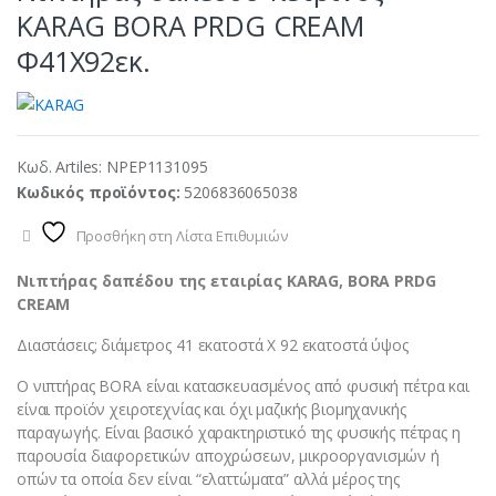
KARAG BORA PRDG CREAM
Φ41Χ92εκ.
Κωδ. Artiles:
NPEP1131095
Κωδικός προϊόντος:
5206836065038
Προσθήκη στη Λίστα Επιθυμιών
Νιπτήρας δαπέδου της εταιρίας KARAG, BORA PRDG
CREAM
Διαστάσεις; διάμετρος 41 εκατοστά Χ 92 εκατοστά ύψος
Ο νιπτήρας BORA είναι κατασκευασμένος από φυσική πέτρα και
είναι προϊόν χειροτεχνίας και όχι μαζικής βιομηχανικής
παραγωγής. Είναι βασικό χαρακτηριστικό της φυσικής πέτρας η
παρουσία διαφορετικών αποχρώσεων, μικροοργανισμών ή
οπών τα οποία δεν είναι “ελαττώματα” αλλά μέρος της