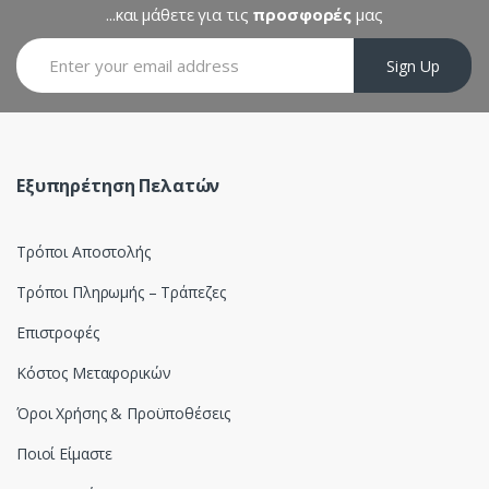
C
...και μάθετε για τις
προσφορές
μας
a
Sign Up
r
o
u
Εξυπηρέτηση Πελατών
s
Τρόποι Αποστολής
e
Τρόποι Πληρωμής – Τράπεζες
l
Επιστροφές
Κόστος Μεταφορικών
Όροι Χρήσης & Προϋποθέσεις
Ποιοί Είμαστε