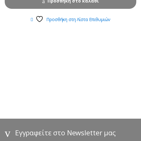
Προσθήκη στο καλάθι
Προσθήκη στη Λίστα Επιθυμιών
B
r
a
n
d
s
Εγγραφείτε στο Newsletter μας