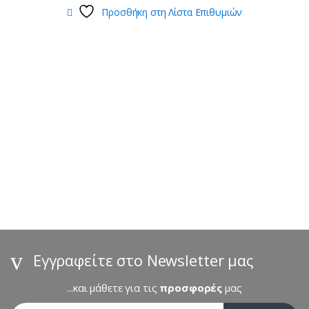
Προσθήκη στη Λίστα Επιθυμιών
B
r
a
n
d
s
Εγγραφείτε στο Newsletter μας
C
...και μάθετε για τις
προσφορές
μας