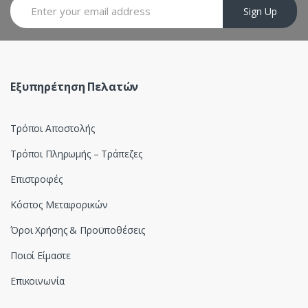
a
Sign Up
r
o
u
Εξυπηρέτηση Πελατών
s
Τρόποι Αποστολής
e
Τρόποι Πληρωμής – Τράπεζες
l
Επιστροφές
Κόστος Μεταφορικών
Όροι Χρήσης & Προϋποθέσεις
Ποιοί Είμαστε
Επικοινωνία