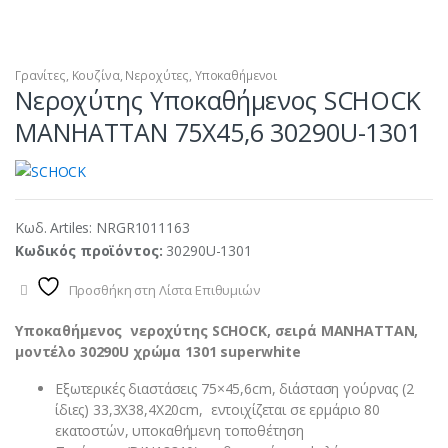
Γρανίτες
,
Κουζίνα
,
Νεροχύτες
,
Υποκαθήμενοι
Νεροχύτης Υποκαθήμενος SCHOCK
MANHATTAN 75X45,6 30290U-1301
Κωδ. Artiles:
NRGR1011163
Κωδικός προϊόντος:
30290U-1301
Προσθήκη στη Λίστα Επιθυμιών
Υποκαθήμενος νεροχύτης SCHOCK, σειρά MANHATTAN,
μοντέλο 30290U χρώμα 1301 superwhite
Eξωτερικές διαστάσεις 75×45,6cm, διάσταση γούρνας (2
ίδιες) 33,3Χ38,4Χ20cm, εντοιχίζεται σε ερμάριο 80
εκατοστών, υποκαθήμενη τοποθέτηση