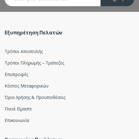
r
o
u
Εξυπηρέτηση Πελατών
s
Τρόποι Αποστολής
e
Τρόποι Πληρωμής – Τράπεζες
l
Επιστροφές
Κόστος Μεταφορικών
Όροι Χρήσης & Προϋποθέσεις
Ποιοί Είμαστε
Επικοινωνία