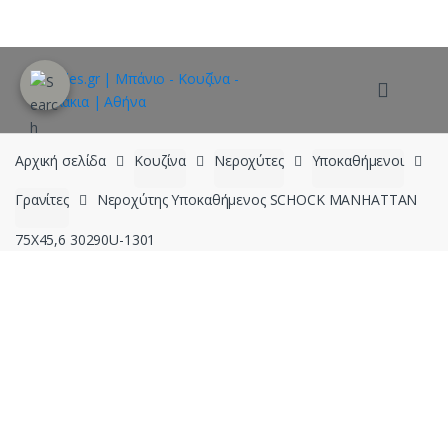
Skip
Skip
to
to
navigation
content
Αρχική σελίδα
Κουζίνα
Νεροχύτες
Υποκαθήμενοι
Γρανίτες
Νεροχύτης Υποκαθήμενος SCHOCK MANHATTAN
75X45,6 30290U-1301