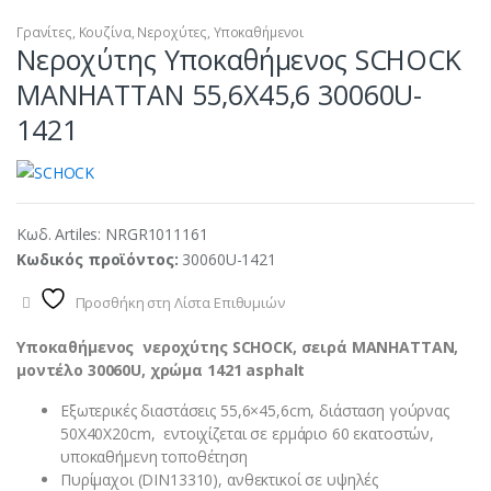
Γρανίτες
,
Κουζίνα
,
Νεροχύτες
,
Υποκαθήμενοι
Νεροχύτης Υποκαθήμενος SCHOCK
MANHATTAN 55,6X45,6 30060U-
1421
Κωδ. Artiles:
NRGR1011161
Κωδικός προϊόντος:
30060U-1421
Προσθήκη στη Λίστα Επιθυμιών
Υποκαθήμενος νεροχύτης SCHOCK, σειρά MANHATTAN,
μοντέλο 30060U, χρώμα 1421 asphalt
Eξωτερικές διαστάσεις 55,6×45,6cm, διάσταση γούρνας
50Χ40Χ20cm, εντοιχίζεται σε ερμάριο 60 εκατοστών,
υποκαθήμενη τοποθέτηση
Πυρίμαχοι (DIN13310), ανθεκτικοί σε υψηλές