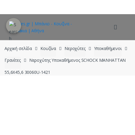
Skip
Skip
to
to
navigation
content
Αρχική σελίδα
Κουζίνα
Νεροχύτες
Υποκαθήμενοι
Γρανίτες
Νεροχύτης Υποκαθήμενος SCHOCK MANHATTAN
55,6X45,6 30060U-1421