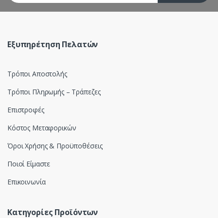
r
o
u
Εξυπηρέτηση Πελατών
s
Τρόποι Αποστολής
e
Τρόποι Πληρωμής – Τράπεζες
l
Επιστροφές
Κόστος Μεταφορικών
Όροι Χρήσης & Προϋποθέσεις
Ποιοί Είμαστε
Επικοινωνία
Κατηγορίες Προϊόντων