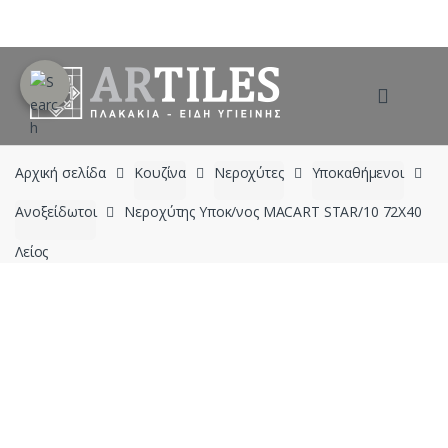
Skip
Skip
to
to
navigation
content
Αρχική σελίδα
Κουζίνα
Νεροχύτες
Υποκαθήμενοι
Ανοξείδωτοι
Νεροχύτης Υποκ/νος MACART STAR/10 72X40
Λείος