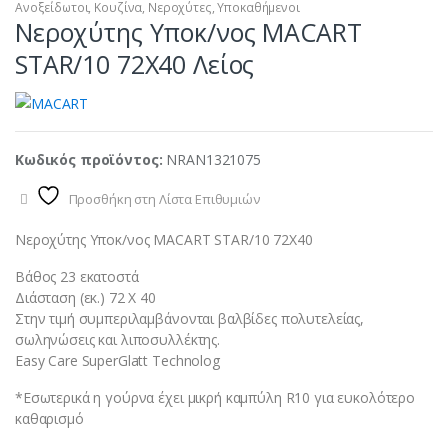
Ανοξείδωτοι
,
Κουζίνα
,
Νεροχύτες
,
Υποκαθήμενοι
Νεροχύτης Υποκ/νος MACART
STAR/10 72X40 Λείος
Κωδικός προϊόντος:
NRAN1321075
Προσθήκη στη Λίστα Επιθυμιών
Νεροχύτης Υποκ/νος MACART STAR/10 72X40
Βάθος 23 εκατοστά
Διάσταση (εκ.) 72 X 40
Στην τιμή συμπεριλαμβάνονται βαλβίδες πολυτελείας,
σωληνώσεις και λιποσυλλέκτης.
Easy Care SuperGlatt Technolog
*Εσωτερικά η γούρνα έχει μικρή καμπύλη R10 για ευκολότερο
καθαρισμό