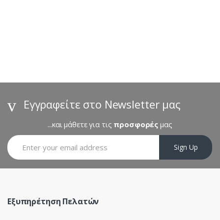
B
r
a
n
d
s
Εγγραφείτε στο Newsletter μας
C
...και μάθετε για τις
προσφορές
μας
a
Sign Up
r
o
u
Εξυπηρέτηση Πελατών