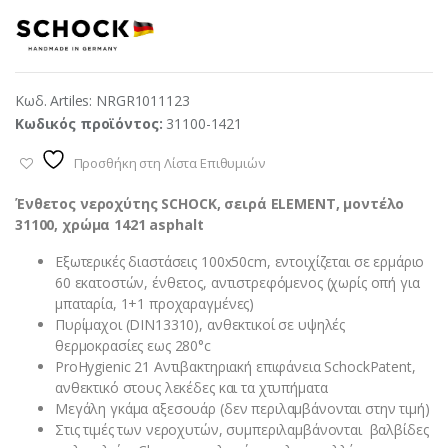
Κωδ. Artiles:
NRGR1011123
Κωδικός προϊόντος:
31100-1421
Προσθήκη στη Λίστα Επιθυμιών
Ένθετος νεροχύτης SCHOCK, σειρά ELEMENT, μοντέλο
31100, χρώμα 1421 asphalt
Εξωτερικές διαστάσεις 100x50cm, εντοιχίζεται σε ερμάριο
60 εκατοστών, ένθετος, αντιστρεφόμενος (χωρίς οπή για
μπαταρία, 1+1 προχαραγμένες)
Πυρίμαχοι (DIN13310), ανθεκτικοί σε υψηλές
θερμοκρασίες εως 280°c
ProHygienic 21 Αντιβακτηριακή επιφάνεια SchockPatent,
ανθεκτικό στους λεκέδες και τα χτυπήματα
Μεγάλη γκάμα αξεσουάρ (δεν περιλαμβάνονται στην τιμή)
Στις τιμές των νεροχυτών, συμπεριλαμβάνονται βαλβίδες