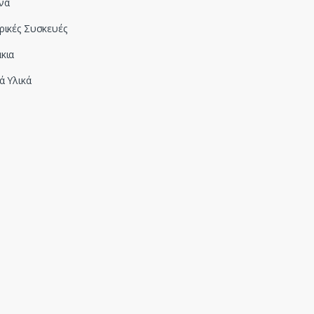
να
ρικές Συσκευές
κια
ά Υλικά