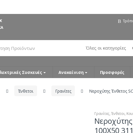
€
Τρόπ
ΚΑ
λεκτρικές Συσκευές
Ανακαίνιση
Προσφορές
Ένθετοι
Γρανίτες
Νεροχύτης Ένθετος S
Γρανίτες
,
Ένθετοι
,
Κου
Νεροχύτης
100X50 31