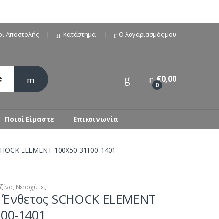
οι Αποστολής
Κατάστημα
Ο λογαριασμός μου
€
0,00
0
Ποιοί Είμαστε
Επικοινωνία
CHOCK ELEMENT 100X50 31100-1401
ζίνα
,
Νεροχύτες
 Ένθετος SCHOCK ELEMENT
100-1401