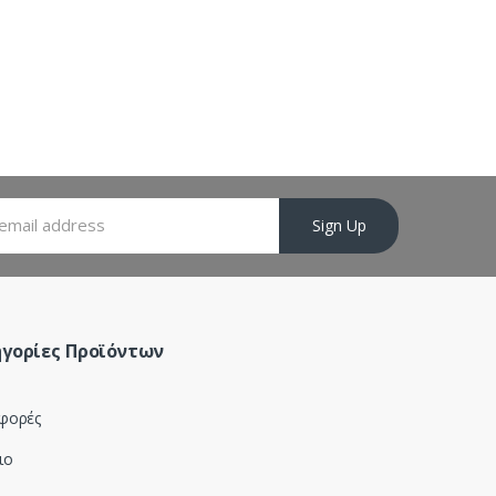
Sign Up
γορίες Προϊόντων
φορές
ιο