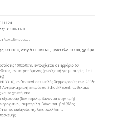
011124
ος:
31100-1401
η Λίστα Επιθυμιών
ς SCHOCK, σειρά ELEMENT, μοντέλο 31100, χρώμα
αστάσεις 100x50cm, εντοιχίζεται σε ερμάριο 60
θετος, αντιστρεφόμενος (χωρίς οπή για μπαταρία, 1+1
ες)
N13310), ανθεκτικοί σε υψηλές θερμοκρασίες εως 280°c
1 Αντιβακτηριακή επιφάνεια SchockPatent, ανθεκτικό
 και τα χτυπήματα
 αξεσουάρ (δεν περιλαμβάνονται στην τιμή)
ων νεροχυτών, συμπεριλαμβάνονται βαλβίδες
Chrome, σωληνώσεις, λιποσυλλέκτης.
ατασκευής