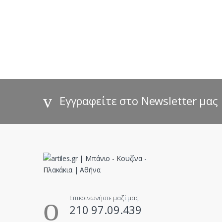
B
r
a
n
d
s
Εγγραφείτε στο Newsletter μας
C
a
r
o
u
Επικοινωνήστε μαζί μας
210 97.09.439
s