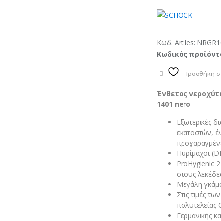
Κωδ. Artiles:
NRGR1
Κωδικός προϊόντ
Προσθήκη στ
Ένθετος νεροχύτη
1401 nero
Εξωτερικές δι
εκατοστών, έν
προχαραγμέν
Πυρίμαχοι (DI
ProHygienic 2
στους λεκέδες
Μεγάλη γκάμα
Στις τιμές τ
πολυτελείας 
Γερμανικής κ