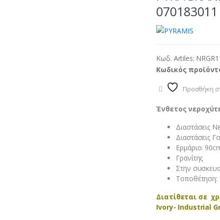
070183011
Κωδ. Artiles:
NRGR1
Κωδικός προϊόντ
Προσθήκη στ
Ένθετος νεροχύτη
Διαστάσεις Ν
Διαστάσεις Γ
Ερμάριο: 90c
Γρανίτης
Στην συσκευα
Τοποθέτηση: 
Διατίθεται σε χρ
Ivory- Industrial G