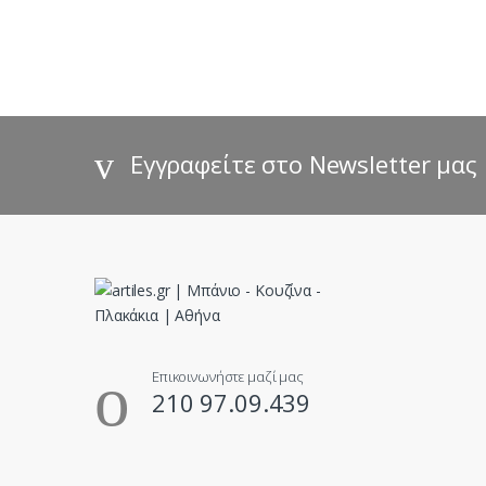
a
n
d
s
Εγγραφείτε στο Newsletter μας
C
a
r
o
u
Επικοινωνήστε μαζί μας
210 97.09.439
s
e