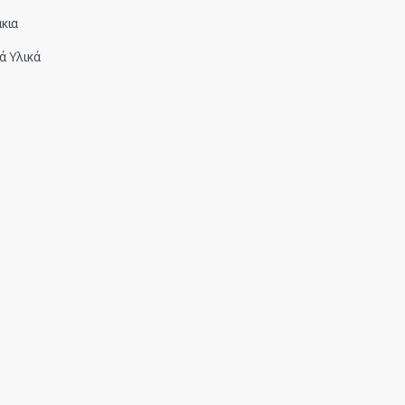
κια
ά Υλικά