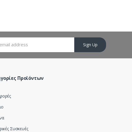
Sign Up
γορίες Προϊόντων
φορές
ιο
να
ρικές Συσκευές