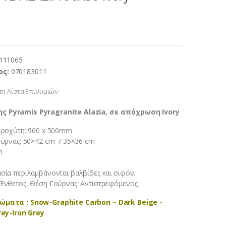
111065
ος:
070183011
η Λίστα Επιθυμιών
ς Pyramis Pyragranite Alazia, σε απόχρωση Ivory
εροχύτη: 960 x 500mm
ούρνας: 50×42 cm / 35×36 cm
m
σία περιλαμβάνονται βαλβίδες και σιφόν.
Ένθετος, Θέση Γούρνας: Αντιστρεφόμενος
ώματα : Snow-Graphite Carbon – Dark Beige -
rey-Iron Grey