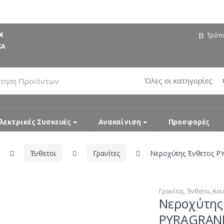
€
Τρόπ
ΚΑ
λεκτρικές Συσκευές
Ανακαίνιση
Προσφορές
Ένθετοι
Γρανίτες
Νεροχύτης Ένθετος P
Γρανίτες
,
Ένθετοι
,
Κου
Νεροχύτης
PYRAGRANIT