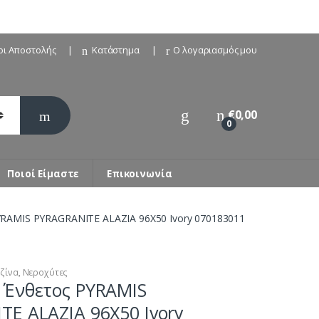
οι Αποστολής
Κατάστημα
Ο λογαριασμός μου
€
0,00
0
Ποιοί Είμαστε
Επικοινωνία
YRAMIS PYRAGRANITE ALAZIA 96X50 Ivory 070183011
ζίνα
,
Νεροχύτες
 Ένθετος PYRAMIS
E ALAZIA 96X50 Ivory