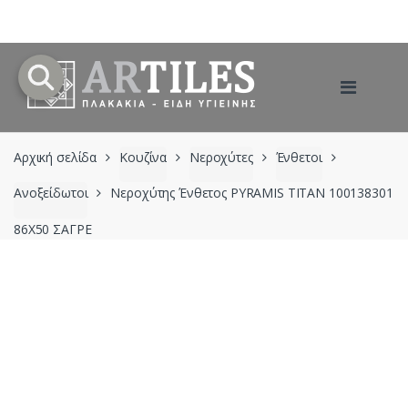
Skip
Skip
to
to
navigation
content
Αρχική σελίδα
Κουζίνα
Νεροχύτες
Ένθετοι
Ανοξείδωτοι
Νεροχύτης Ένθετος PYRAMIS TITAN 100138301
86X50 ΣΑΓΡΕ