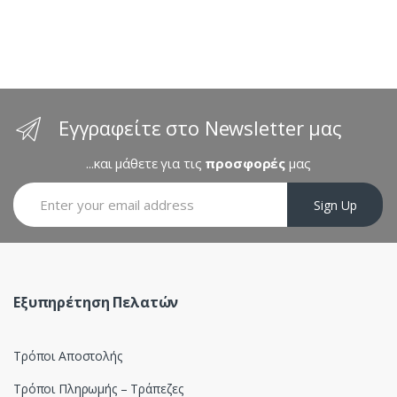
d
s
C
a
Εγγραφείτε στο Newsletter μας
r
...και μάθετε για τις
προσφορές
μας
o
Sign Up
u
s
e
Εξυπηρέτηση Πελατών
l
Τρόποι Αποστολής
Τρόποι Πληρωμής – Τράπεζες