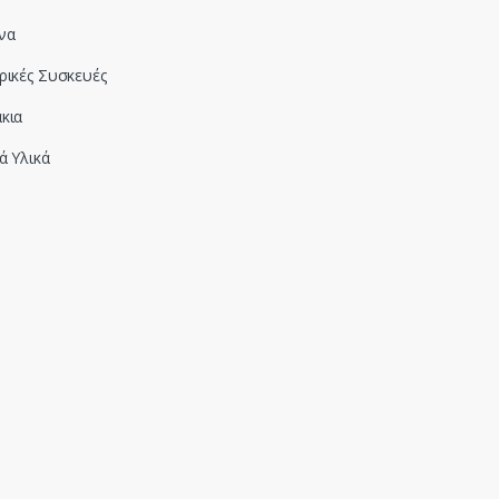
να
ρικές Συσκευές
κια
ά Υλικά