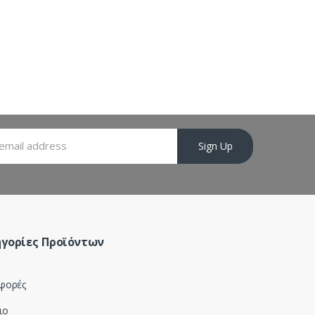
Sign Up
γορίες Προϊόντων
φορές
ιο