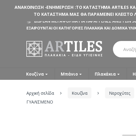
ΑΝΑΚΟΙΝΩΣΗ -ΕΝΗΜΕΡΩΣΗ :ΤΟ ΚΑΤΑΣΤΗΜΑ ARTILES ΚΑΤΑ
ΤΟ ΚΑΤΑΣΤΗΜΑ ΜΑΣ ΘΑ ΠΑΡΑΜΕΙΝΕΙ ΚΛΕΙΣΤΟ Λ
Skip
Skip
ΔΩΡΕΑΝ ΜΕΤΑΦΟΡΙΚΑ ΓΙΑ ΠΑΡΑΓΓΕΛΙΕΣ ΑΝΩ ΤΩΝ 30
to
to
ΕΞΑΙΡΟΥΝΤΑΙ ΟΙ ΚΑΤΗΓΟΡΙΕΣ ΠΛΑΚΑΚΙΑ ΚΑΙ ΔΟΜΙΚΑ ΥΛΙ
navigation
content
Search
for:
Κουζίνα
Μπάνιο
Πλακάκια
Η
Αρχική σελίδα
Κουζίνα
Νεροχύτες
ΓΥΑΛΙΣΜΕΝΟ