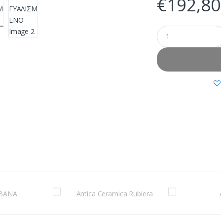
€
192,80