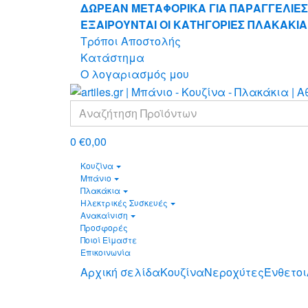
Skip
Skip
ΔΩΡΕΑΝ ΜΕΤΑΦΟΡΙΚΑ ΓΙΑ ΠΑΡΑΓΓΕΛΙΕΣ
to
to
ΕΞΑΙΡΟΥΝΤΑΙ ΟΙ ΚΑΤΗΓΟΡΙΕΣ ΠΛΑΚΑΚΙΑ
navigation
content
Τρόποι Αποστολής
Κατάστημα
Ο λογαριασμός μου
Search
for:
0
€
0,00
Κουζίνα
Μπάνιο
Πλακάκια
Ηλεκτρικές Συσκευές
Ανακαίνιση
Προσφορές
Ποιοί Είμαστε
Επικοινωνία
Αρχική σελίδα
Κουζίνα
Νεροχύτες
Ένθετοι