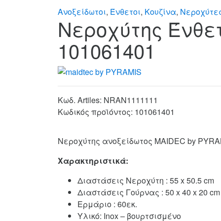
Ανοξείδωτοι
,
Ένθετοι
,
Κουζίνα
,
Νεροχύτε
Νεροχύτης Ένθε
101061401
Κωδ. Artiles:
NRAN1111111
Κωδικός προϊόντος:
101061401
Νεροχύτης ανοξείδωτος MAIDEC by PYRA
Χαρακτηριστικά:
Διαστάσεις Νεροχύτη : 55 x 50.5 cm
Διαστάσεις Γούρνας : 50 x 40 x 20 cm
Ερμάριο : 60εκ.
Υλικό: Inox – βουρτσισμένο