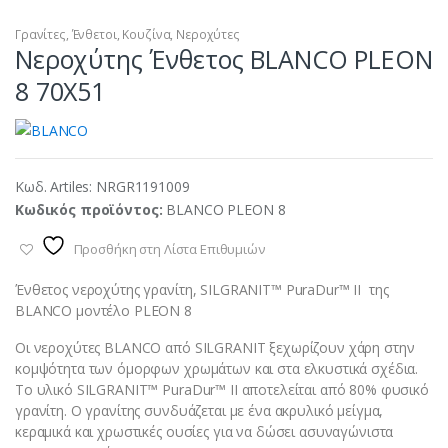
Γρανίτες
,
Ένθετοι
,
Κουζίνα
,
Νεροχύτες
Νεροχύτης Ένθετος BLANCO PLEON
8 70X51
Κωδ. Artiles:
NRGR1191009
Κωδικός προϊόντος:
BLANCO PLEON 8
Προσθήκη στη Λίστα Επιθυμιών
Ένθετος νεροχύτης γρανίτη, SILGRANIT™ PuraDur™ II της
BLANCO μοντέλο PLEON 8
Οι νεροχύτες BLANCO από SILGRANIT ξεχωρίζουν χάρη στην
κομψότητα των όμορφων χρωμάτων και στα ελκυστικά σχέδια.
Το υλικό SILGRANIT™ PuraDur™ II αποτελείται από 80% φυσικό
γρανίτη. Ο γρανίτης συνδυάζεται με ένα ακρυλικό μείγμα,
κεραμικά και χρωστικές ουσίες για να δώσει ασυναγώνιστα