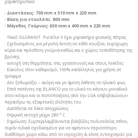
χαρακτηριστικά
· Διαστάσεις: 700 mm x 510 mm x 220 mm
· Βάση για ντουλάπι: 800 mm
· Μέγεθος Γούρνας: 630 mm x 400 mm x 220 mm
· Υλικό SILGRANIT PuraDur II έχει χαρακτήρα φυσικής πέτρας
· Σχεδιασμένος για μέγιστη άνεση σε κάθε κουζίνα, ευρύχωρη
κύρια και πρόσθετη γούρνα καθώς και ο χώρος τοποθέτησης της
βρύσης.
· αντοχή στη θερμότητα, στις γρατσουνιές και στους λεκέδες
· Εύκολος στον καθαρισμό, 100% κατάλληλος για χρήση σε
τρόφιμα
· Δεν ξεθωριάζει – ακόμη και με άμεση έκθεση σε ηλιακό φως
· Επτά πατέντες της BLANCO για το υλικό το κάνουν μοναδικό
στον κόσμο και οι πιστοποιήσεις από την LGA επιβεβαιώνουν
περαιτέρω τις εξαιρετικές ιδιότητες του
· Διατίθεται σε δέκα αποχρώσεις
· Θερμική αντοχή μέχρι 280 ° C
· Σημείωση: Συμπεριλαμβάνονται βαλβίδες πολυτελείας infino,
σιφόν ειδικά σχεδιασμένα για να αφήνουν περισσότερο
διαθέσιμο χώρο κάτω από το νεροχύτη & κλιπς εντοιχισμού για