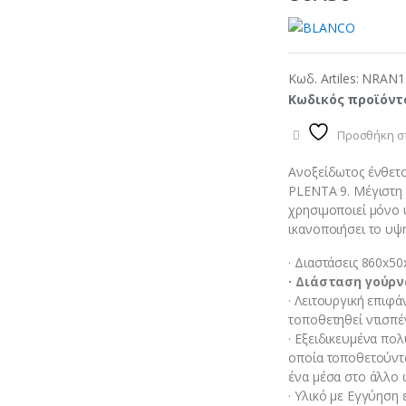
Κωδ. Artiles:
NRAN1
Κωδικός προϊόντ
Προσθήκη στ
Ανοξείδωτος ένθετ
PLENTA 9. Μέγιστη 
χρησιμοποιεί μόνο 
ικανοποιήσει το υψ
· Διαστάσεις 860x50
· Διάσταση γούρν
· Λειτουργική επιφά
τοποθετηθεί ντισπέ
· Εξειδικευμένα πο
οποία τοποθετούντα
ένα μέσα στο άλλο 
· Υλικό με Εγγύηση 