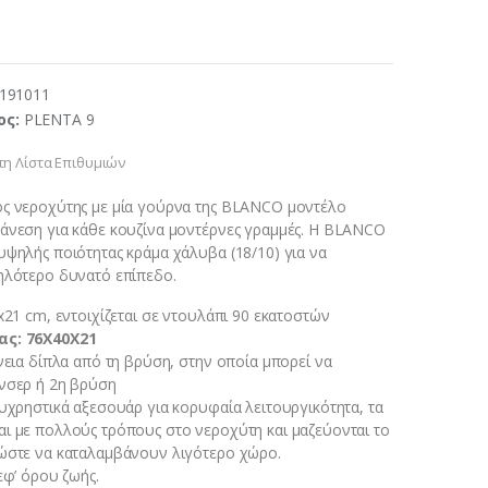
191011
ος:
PLENTA 9
η Λίστα Επιθυμιών
ος νεροχύτης με μία γούρνα της BLANCO μοντέλο
άνεση για κάθε κουζίνα μοντέρνες γραμμές. Η BLANCO
υψηλής ποιότητας κράμα χάλυβα (18/10) για να
ηλότερο δυνατό επίπεδο.
x21 cm, εντοιχίζεται σε ντουλάπι 90 εκατοστών
ας: 76X40X21
νεια δίπλα από τη βρύση, στην οποία μπορεί να
νσερ ή 2η βρύση
λυχρηστικά αξεσουάρ για κορυφαία λειτουργικότητα, τα
ι με πολλούς τρόπους στο νεροχύτη και μαζεύονται το
ώστε να καταλαμβάνουν λιγότερο χώρο.
εφ’ όρου ζωής.