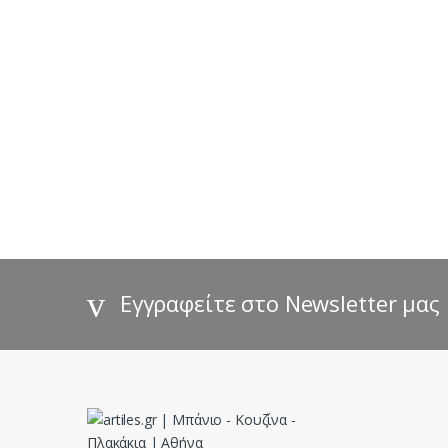
B
r
a
n
d
s
Εγγραφείτε στο Newsletter μας
C
a
r