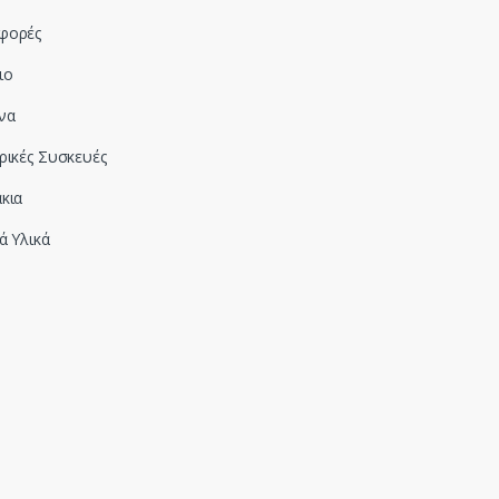
φορές
ιο
να
ρικές Συσκευές
κια
ά Υλικά