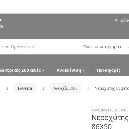
€
Τρόπ
ΚΑ
λεκτρικές Συσκευές
Ανακαίνιση
Προσφορές
Ένθετοι
Ανοξείδωτοι
Νεροχύτης Ένθετ
Ανοξείδωτοι
,
Ένθετοι
Νεροχύτης
86X50