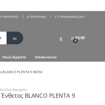
οι Αποστολής
Κατάστημα
Ο λογαριασμός μου
€
0,00
0
Ποιοί Είμαστε
Επικοινωνία
ος BLANCO PLENTA 9 86X50
,
Κουζίνα
,
Νεροχύτες
 Ένθετος BLANCO PLENTA 9